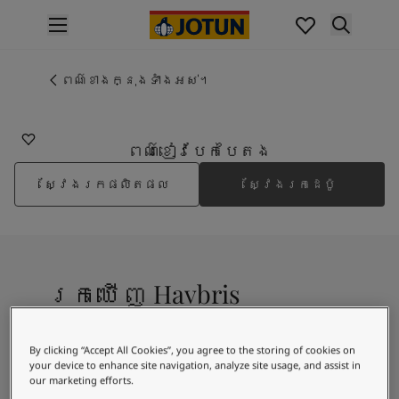
p nav label
ផលិតផល
គំនូរខាងក្នុង
ពណ៌ខាងក្នុងទាំងអស់។
5351
ផលិតផលខាងក្នុង
HAVBRIS
គំនូរខាងក្រៅ
ផលិតផលផ្នែកខាងក្រៅ
ពណ៌ខៀវបែកបៃតង
ពណ៌
ស្វែងរកផលិតផល
ស្វែងរកដេប៉ូ
ពណ៌ថ្នាំលាបខាងក្នុង
ពណ៌ខាងក្នុងទាំងអស់។
ពណ៌ថ្នាំលាបខាងក្រៅ
ពណ៌ខាងក្រៅទាំងអស់។
ជម្រើសពណ៌
រកឃើញ Havbris
Colour Tools
គំរូរពណ៌
ការបំផុសគំនិត
A fresh turquoise blue shade
By clicking “Accept All Cookies”, you agree to the storing of cookies on
ការបំផុសគំនិតពីផ្នែកខាងក្នុងផ្ទះ
your device to enhance site navigation, analyze site usage, and assist in
ការបំផុសគំនិតពីផ្នែកខាងក្រៅផ្ទះ
our marketing efforts.