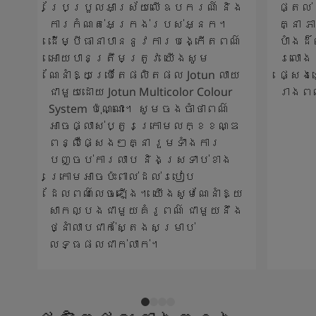
ប្រែប្រួលអាស្រ័យលើឧបករណ៍ និង
ផ្តល់
ការកំណត់អេក្រង់របស់អ្នក។
គ្នា 
ដើម្បីធានាបាននូវការបង្កើតពណ៌
បាំងដ
អោយបានត្រឹមត្រូវ យើងសូម
រលោង 
ណែនាំឱ្យប្រើតែផលិតផល Jotun លាយ
ផ្សេង
ជាមួយដោយ Jotun Multicolor Colour
រាងព
System ប៉ុណ្ណោះ។ សូមចងចាំថាពណ៌
អាចផ្លាស់ប្តូរក្រោមលក្ខខណ្ឌ
ពន្លឺផ្សេងៗគ្នា រួមទាំងការ
បញ្ចប់ការលាប និងស្រទាប់ខាង
ក្រោមអាចប៉ះពាល់ដល់របៀប
ដែលពណ៌លេចឡើង។ យើងសូមណែនាំឱ្យ
សាកល្បងជាមួយគំរូពណ៌ ជាមួយនឹង
ថ្នាំលាបជាក់ស្តែងសម្រាប់
លទ្ធផលជាក់លាក់។