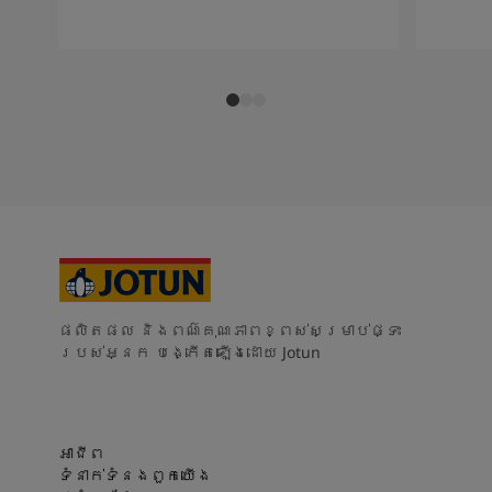
ផលិតផល និងពណ៌គុណភាពខ្ពស់សម្រាប់ផ្ទះ
របស់អ្នក បង្កើតឡើងដោយ Jotun
អាជីព
ទំនាក់ទំនងពួកយើង