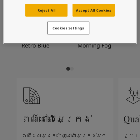
Blog សំរាប់ការរស់នៅដែលពោរពេញដោយការការបំផុសគំនិ
ការរួមបញ្ចូលពណ៌ដែល
អត្ថបទ
Reject All
Accept All Cookies
បានណែនាំ
លាបពណ៌ផ្ទះរបស់អ្នក
ស្វែងរកដេប៉ូ
Cookies Settings
ឯកសារផលិតផល
តារាង​ទិន្នន័យ
5159
9918
19
Retro Blue
Morning Fog
Wi
Soulful Spaces - ជម្រើសពណ៌ចុងក្រោយបំផុតពី Jotun
ពណ៌នៅលើអេក្រង់
Qua
ពណ៌ដែលអ្នកឃើញនៅលើអេក្រង់អាច
រូបម