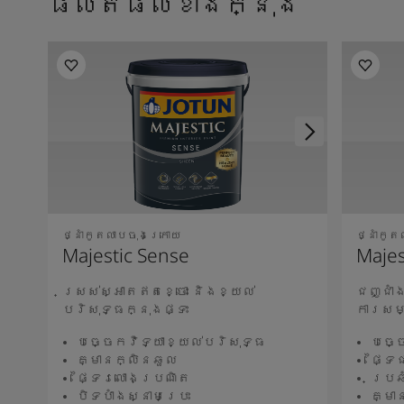
ផលិតផលខាងក្នុង
ថ្នាំកូតលាបចុងក្រោយ
ថ្នាំកូ
Majestic Sense
Majes
ស្រស់ស្អាតឥតខ្ចោះ និងខ្យល់
ជញ្ជាំ
បរិសុទ្ធក្នុងផ្ទះ
ការសម
បច្ចេកវិទ្យាខ្យល់បរិសុទ្ធ
បច្ច
គ្មានក្លិនឆួល
ផ្ទៃ
ផ្ទៃរលោងប្រណិត
ប្រឆ
បិទបាំងស្នាមប្រេះ
គ្មា