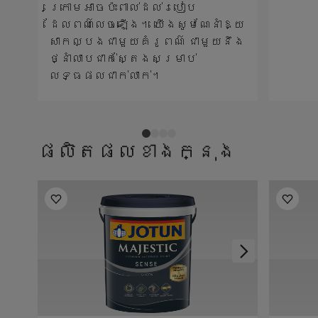
ក្រោមអាចប៉ះពាល់ដល់របៀប
ដែលពណ៌លេចឡើង។ យើងសូមណែនាំឱ្យ
សាកល្បងជាមួយគំរូពណ៌ ជាមួយនឹង
ថ្នាំលាបជាក់ស្តែងសម្រាប់
លទ្ធផលជាក់លាក់។
ផលិតផលខាងក្នុង