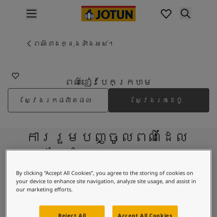
p nav label
ផលិតផល
គំនូរខាងក្នុង
ពណ៌ខាងក្នុងទាំងអស់។
4062
ផលិតផលខាងក្នុង
CLASSIC BLUE
គំនូរខាងក្រៅ
ផលិតផលផ្នែកខាងក្រៅ
ពណ៌ខៀវបែកក្រហម
ពណ៌
ស្វែងរកផលិតផល
ស្វែងរកដេប៉ូ
ពណ៌ថ្នាំលាបខាងក្នុង
ពណ៌ខាងក្នុងទាំងអស់។
ពណ៌ថ្នាំលាបខាងក្រៅ
ការរួមបញ្ចូលពណ៌ដែល
ពណ៌ខាងក្រៅទាំងអស់។
ជម្រើសពណ៌
បានណែនាំ
Colour Tools
គំរូរពណ៌
By clicking “Accept All Cookies”, you agree to the storing of cookies on
your device to enhance site navigation, analyze site usage, and assist in
ការបំផុសគំនិត
4177
4424
our marketing efforts.
ការបំផុសគំនិតពីផ្នែកខាងក្នុងផ្ទះ
Heath Violet
Kamelon
ការបំផុសគំនិតពីផ្នែកខាងក្រៅផ្ទះ
Reject All
Accept All Cookies