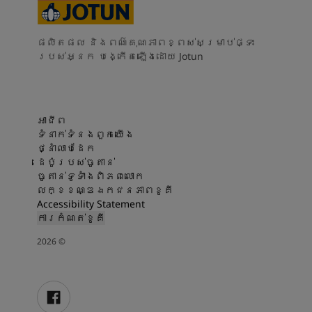
ផលិតផល និងពណ៌គុណភាពខ្ពស់សម្រាប់ផ្ទះ
របស់អ្នក បង្កើតឡើងដោយ Jotun
អាជីព
ទំនាក់ទំនងពួកយើង
ថ្នាំលាបដែក
ដេប៉ូរបស់ចូតាន់
ចូតាន់ទូទាំងពិភពលោក
លក្ខខណ្ឌឯកជនភាពខូគី
Accessibility Statement
ការកំណត់ខូគី
2026
©