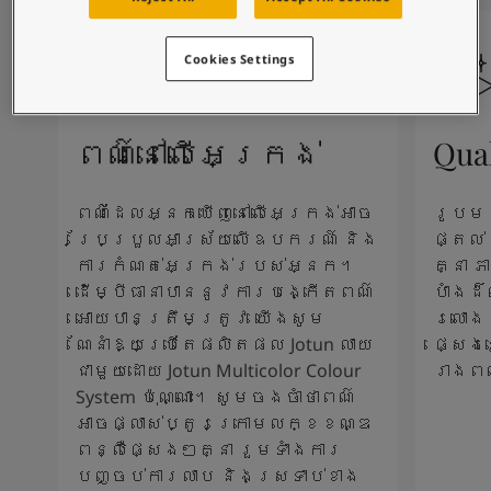
Blog សំរាប់ការរស់នៅដែលពោរពេញដោយការការបំផុសគំនិ
អត្ថបទ
លាបពណ៌ផ្ទះរបស់អ្នក
Cookies Settings
ស្វែងរកដេប៉ូ
ឯកសារផលិតផល
តារាង​ទិន្នន័យ
ពណ៌នៅលើអេក្រង់
Qua
Soulful Spaces - ជម្រើសពណ៌ចុងក្រោយបំផុតពី Jotun
ពណ៌ដែលអ្នកឃើញនៅលើអេក្រង់អាច
រូបម
ប្រែប្រួលអាស្រ័យលើឧបករណ៍ និង
ផ្តល់
ការកំណត់អេក្រង់របស់អ្នក។
គ្នា 
ដើម្បីធានាបាននូវការបង្កើតពណ៌
បាំងដ
អោយបានត្រឹមត្រូវ យើងសូម
រលោង 
ណែនាំឱ្យប្រើតែផលិតផល Jotun លាយ
ផ្សេង
ជាមួយដោយ Jotun Multicolor Colour
រាងព
System ប៉ុណ្ណោះ។ សូមចងចាំថាពណ៌
អាចផ្លាស់ប្តូរក្រោមលក្ខខណ្ឌ
ពន្លឺផ្សេងៗគ្នា រួមទាំងការ
បញ្ចប់ការលាប និងស្រទាប់ខាង