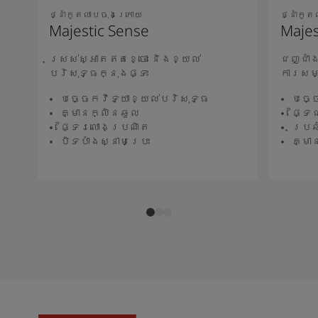
ថ្នាំកូតលាបចុងក្រោយ
ថ្នាំកូ
Majestic Sense
Majes
ស្រស់ស្អាតឥតខ្ចោះ និងខ្យល់
ជញ្ជាំ
បរិសុទ្ធក្នុងផ្ទះ
ការសម
បច្ចេកវិទ្យាខ្យល់បរិសុទ្ធ
បច្ច
គ្មានក្លិនឆួល
ផ្ទៃ
ផ្ទៃរលោងប្រណិត
ប្រឆ
បិទបាំងស្នាមប្រេះ
គ្មា