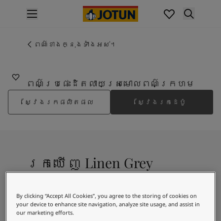
p nav label
ផលិតផល
គំនូរខាងក្នុង
ពណ៌ខាងក្នុងទាំងអស់។
2105
ផលិតផលខាងក្នុង
LINEN GREY
គំនូរខាងក្រៅ
ផលិតផលផ្នែកខាងក្រៅ
ពណ៌ប្រផេះដិតលាយស្រមោលពណ៌ក្រហម
ពណ៌
ស្វែងរកផលិតផល
ស្វែងរកដេប៉ូ
ពណ៌ថ្នាំលាបខាងក្នុង
ពណ៌ខាងក្នុងទាំងអស់។
ពណ៌ថ្នាំលាបខាងក្រៅ
ពណ៌ខាងក្រៅទាំងអស់។
ជម្រើសពណ៌
រកឃើញ Linen Grey
Colour Tools
គំរូរពណ៌
ការបំផុសគំនិត
A warm grey-beige shade, with a red
By clicking “Accept All Cookies”, you agree to the storing of cookies on
ការបំផុសគំនិតពីផ្នែកខាងក្នុងផ្ទះ
undertone
your device to enhance site navigation, analyze site usage, and assist in
ការបំផុសគំនិតពីផ្នែកខាងក្រៅផ្ទះ
our marketing efforts.