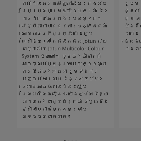
ពណ៌ដែលអ្នកឃើញនៅលើអេក្រង់អាច
រូបម
ប្រែប្រួលអាស្រ័យលើឧបករណ៍ និង
ផ្តល់
ការកំណត់អេក្រង់របស់អ្នក។
គ្នា 
ដើម្បីធានាបាននូវការបង្កើតពណ៌
បាំងដ
អោយបានត្រឹមត្រូវ យើងសូម
រលោង 
ណែនាំឱ្យប្រើតែផលិតផល Jotun លាយ
ផ្សេង
ជាមួយដោយ Jotun Multicolor Colour
រាងព
System ប៉ុណ្ណោះ។ សូមចងចាំថាពណ៌
អាចផ្លាស់ប្តូរក្រោមលក្ខខណ្ឌ
ពន្លឺផ្សេងៗគ្នា រួមទាំងការ
បញ្ចប់ការលាប និងស្រទាប់ខាង
ក្រោមអាចប៉ះពាល់ដល់របៀប
ដែលពណ៌លេចឡើង។ យើងសូមណែនាំឱ្យ
សាកល្បងជាមួយគំរូពណ៌ ជាមួយនឹង
ថ្នាំលាបជាក់ស្តែងសម្រាប់
លទ្ធផលជាក់លាក់។