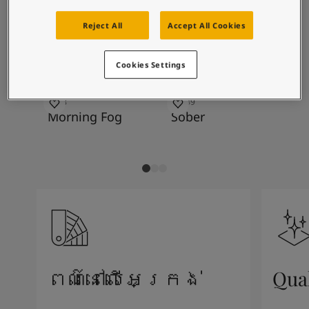
Blog សំរាប់ការរស់នៅដែលពោរពេញដោយការការបំផុសគំនិ
អត្ថបទ
ការរួមបញ្ចូលពណ៌ដែល
Reject All
Accept All Cookies
លាបពណ៌ផ្ទះរបស់អ្នក
បានណែនាំ
ស្វែងរកដេប៉ូ
Cookies Settings
ឯកសារផលិតផល
តារាង​ទិន្នន័យ
Soulful Spaces - ជម្រើសពណ៌ចុងក្រោយបំផុតពី Jotun
9918
10249
33
Morning Fog
Sober
T
ពណ៌នៅលើអេក្រង់
Qua