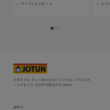
បិទបាំងស្នាមប្រេះ
គ្មា
ផលិតផល និងពណ៌គុណភាពខ្ពស់សម្រាប់ផ្ទះ
របស់អ្នក បង្កើតឡើងដោយ Jotun
អាជីព