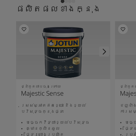
ផលិតផលខាងក្នុង
ថ្នាំកូតលាបចុងក្រោយ
ថ្នាំកូ
Majestic Sense
Majes
ស្រស់ស្អាតឥតខ្ចោះ និងខ្យល់
ជញ្ជាំ
បរិសុទ្ធក្នុងផ្ទះ
ការសម
បច្ចេកវិទ្យាខ្យល់បរិសុទ្ធ
បច្ច
គ្មានក្លិនឆួល
ផ្ទៃ
ផ្ទៃរលោងប្រណិត
ប្រឆ