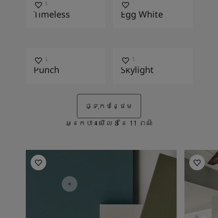
1024
1001
Timeless
Egg White
2456
1624
Punch
Skylight
ផ្ទុកបន្ថែម
អ្នកបានមើល
8
នៃ
11
ពណ៌
Living Room Inspiration
Living R