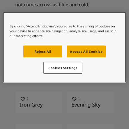
Blog សំរាប់ការរស់នៅដែលពោរពេញដោយការការបំផុសគំនិ
not come across as blue and cold.
អត្ថបទ
លាបពណ៌ផ្ទះរបស់អ្នក
ស្វែងរកដេប៉ូ
ការរួមបញ្ចូល
By clicking “Accept All Cookies”, you agree to the storing of cookies on
ឯកសារផលិតផល
your device to enhance site navigation, analyze site usage, and assist in
តារាង​ទិន្នន័យ
our marketing efforts.
ពណ៌ដែលបានណែនាំ
Soulful Spaces - ជម្រើសពណ៌ចុងក្រោយបំផុតពី Jotun
Reject All
Accept All Cookies
0486
5159
Cookies Settings
Early Rain
Retro Blue
1032
1462
Iron Grey
Evening Sky