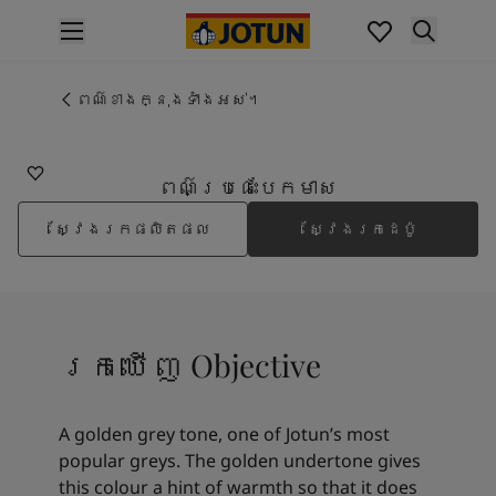
p nav label
ផលិតផល
គំនូរខាងក្នុង
ពណ៌ខាងក្នុងទាំងអស់។
1973
ផលិតផលខាងក្នុង
OBJECTIVE
គំនូរខាងក្រៅ
ផលិតផលផ្នែកខាងក្រៅ
ពណ៌ប្រផេះបែកមាស
ពណ៌
ស្វែងរកផលិតផល
ស្វែងរកដេប៉ូ
ពណ៌ថ្នាំលាបខាងក្នុង
ពណ៌ខាងក្នុងទាំងអស់។
ពណ៌ថ្នាំលាបខាងក្រៅ
ពណ៌ខាងក្រៅទាំងអស់។
ជម្រើសពណ៌
រកឃើញ Objective
Colour Tools
គំរូរពណ៌
ការបំផុសគំនិត
A golden grey tone, one of Jotun’s most
ការបំផុសគំនិតពីផ្នែកខាងក្នុងផ្ទះ
popular greys. The golden undertone gives
ការបំផុសគំនិតពីផ្នែកខាងក្រៅផ្ទះ
this colour a hint of warmth so that it does