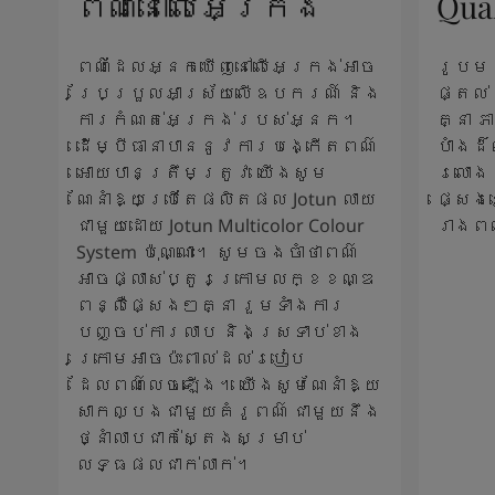
ពណ៌នៅលើអេក្រង់
Qua
ពណ៌ដែលអ្នកឃើញនៅលើអេក្រង់អាច
រូបម
ប្រែប្រួលអាស្រ័យលើឧបករណ៍ និង
ផ្តល់
ការកំណត់អេក្រង់របស់អ្នក។
គ្នា 
ដើម្បីធានាបាននូវការបង្កើតពណ៌
បាំងដ
អោយបានត្រឹមត្រូវ យើងសូម
រលោង 
ណែនាំឱ្យប្រើតែផលិតផល Jotun លាយ
ផ្សេង
ជាមួយដោយ Jotun Multicolor Colour
រាងព
System ប៉ុណ្ណោះ។ សូមចងចាំថាពណ៌
អាចផ្លាស់ប្តូរក្រោមលក្ខខណ្ឌ
ពន្លឺផ្សេងៗគ្នា រួមទាំងការ
បញ្ចប់ការលាប និងស្រទាប់ខាង
ក្រោមអាចប៉ះពាល់ដល់របៀប
ដែលពណ៌លេចឡើង។ យើងសូមណែនាំឱ្យ
សាកល្បងជាមួយគំរូពណ៌ ជាមួយនឹង
ថ្នាំលាបជាក់ស្តែងសម្រាប់
លទ្ធផលជាក់លាក់។