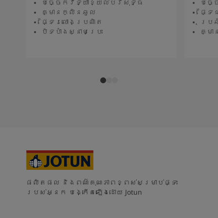
បច្ចេកវិទ្យាខ្យល់បរិសុទ្ធ
បច្ច
គ្មានក្លិនឆួល
ផ្ទៃ
ផ្ទៃរលោងប្រណិត
ប្រឆ
បិទបាំងស្នាមប្រេះ
គ្មា
ផលិតផល និងពណ៌គុណភាពខ្ពស់សម្រាប់ផ្ទះ
របស់អ្នក បង្កើតឡើងដោយ Jotun