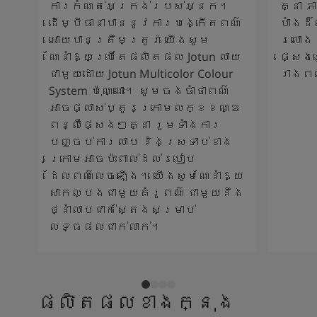
ការកំណត់អេក្រង់របស់អ្នក។
គ្នា 
ដើម្បីធានាបាននូវការបង្កើតពណ៌
បាំងដ
អោយបានត្រឹមត្រូវ យើងសូម
រលោង 
ណែនាំឱ្យប្រើតែផលិតផល Jotun លាយ
ផ្សេង
ជាមួយដោយ Jotun Multicolor Colour
រាងព
System ប៉ុណ្ណោះ។ សូមចងចាំថាពណ៌
អាចផ្លាស់ប្តូរក្រោមលក្ខខណ្ឌ
ពន្លឺផ្សេងៗគ្នា រួមទាំងការ
បញ្ចប់ការលាប និងស្រទាប់ខាង
ក្រោមអាចប៉ះពាល់ដល់របៀប
ដែលពណ៌លេចឡើង។ យើងសូមណែនាំឱ្យ
សាកល្បងជាមួយគំរូពណ៌ ជាមួយនឹង
ថ្នាំលាបជាក់ស្តែងសម្រាប់
លទ្ធផលជាក់លាក់។
ផលិតផលខាងក្នុង