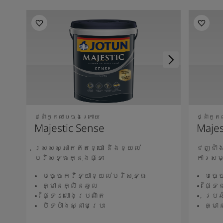
ថ្នាំកូតលាបចុងក្រោយ
ថ្នាំកូ
Majestic Sense
Majes
ស្រស់ស្អាតឥតខ្ចោះ និងខ្យល់
ជញ្ជាំ
បរិសុទ្ធក្នុងផ្ទះ
ការសម
បច្ចេកវិទ្យាខ្យល់បរិសុទ្ធ
បច្ច
គ្មានក្លិនឆួល
ផ្ទៃ
ផ្ទៃរលោងប្រណិត
ប្រឆ
បិទបាំងស្នាមប្រេះ
គ្មា