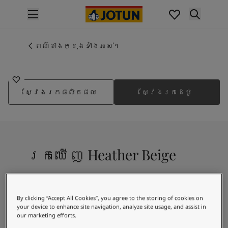
p nav label
ផលិតផល
គំនូរខាងក្នុង
ពណ៌ខាងក្នុងទាំងអស់។
1878
ផលិតផលខាងក្នុង
HEATHER BEIGE
គំនូរខាងក្រៅ
ផលិតផលផ្នែកខាងក្រៅ
ស្វែងរកផលិតផល
ស្វែងរកដេប៉ូ
ពណ៌
ពណ៌ថ្នាំលាបខាងក្នុង
ពណ៌ខាងក្នុងទាំងអស់។
ពណ៌ថ្នាំលាបខាងក្រៅ
ពណ៌ខាងក្រៅទាំងអស់។
រកឃើញ Heather Beige
ជម្រើសពណ៌
Colour Tools
គំរូរពណ៌
A warm brown shade, with a red undertone
ការបំផុសគំនិត
By clicking “Accept All Cookies”, you agree to the storing of cookies on
ការបំផុសគំនិតពីផ្នែកខាងក្នុងផ្ទះ
your device to enhance site navigation, analyze site usage, and assist in
our marketing efforts.
ការបំផុសគំនិតពីផ្នែកខាងក្រៅផ្ទះ
ការរួមបញ្ចូលពណ៌ដែល