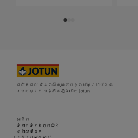
ផលិតផល និងពណ៌គុណភាពខ្ពស់សម្រាប់ផ្ទះ
របស់អ្នក បង្កើតឡើងដោយ Jotun
អាជីព
ទំនាក់ទំនងពួកយើង
ថ្នាំលាបដែក
ដេប៉ូរបស់ចូតាន់