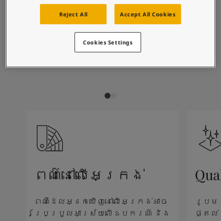
Blog សំរាប់ការរស់នៅដែលពោរពេញដោយការការបំផុសគំនិ
បានណែនាំ
អត្ថបទ
Reject All
Accept All Cookies
លាបពណ៌ផ្ទះរបស់អ្នក
ស្វែងរកដេប៉ូ
Cookies Settings
ឯកសារផលិតផល
1359
2363
16
Macchiato
Solid
Ed
តារាង​ទិន្នន័យ
Soulful Spaces - ជម្រើសពណ៌ចុងក្រោយបំផុតពី Jotun
ពណ៌នៅលើអេក្រង់
Qua
ពណ៌ដែលអ្នកឃើញនៅលើអេក្រង់អាច
រូបម
ប្រែប្រួលអាស្រ័យលើឧបករណ៍ និង
ផ្តល់