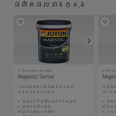
ផលិតផលខាងក្នុង
ថ្នាំកូតលាបចុងក្រោយ
ថ្នាំកូ
Majestic Sense
Majes
ស្រស់ស្អាតឥតខ្ចោះ និងខ្យល់
ជញ្ជាំ
បរិសុទ្ធក្នុងផ្ទះ
ការសម
បច្ចេកវិទ្យាខ្យល់បរិសុទ្ធ
បច្ច
គ្មានក្លិនឆួល
ផ្ទៃ
ផ្ទៃរលោងប្រណិត
ប្រឆ