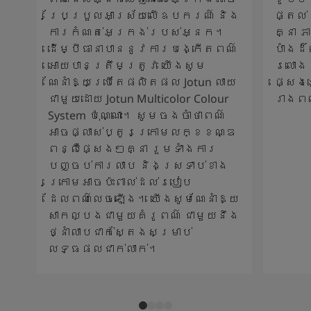
ប្រែប្រួលអាស្រ័យលើឧបករណ៍ និង
ផ្តល់
ការកំណត់អេក្រង់របស់អ្នក។
គ្នា 
ដើម្បីធានាបាននូវការបង្កើតពណ៌
បាំងដ
អោយបានត្រឹមត្រូវ យើងសូម
រលោង 
ណែនាំឱ្យប្រើតែផលិតផល Jotun លាយ
ផ្សេង
ជាមួយដោយ Jotun Multicolor Colour
រាងព
System ប៉ុណ្ណោះ។ សូមចងចាំថាពណ៌
អាចផ្លាស់ប្តូរក្រោមលក្ខខណ្ឌ
ពន្លឺផ្សេងៗគ្នា រួមទាំងការ
បញ្ចប់ការលាប និងស្រទាប់ខាង
ក្រោមអាចប៉ះពាល់ដល់របៀប
ដែលពណ៌លេចឡើង។ យើងសូមណែនាំឱ្យ
សាកល្បងជាមួយគំរូពណ៌ ជាមួយនឹង
ថ្នាំលាបជាក់ស្តែងសម្រាប់
លទ្ធផលជាក់លាក់។