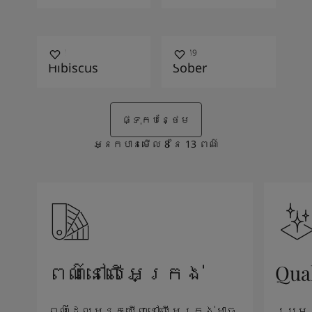
2731
10249
Hibiscus
Sober
ផ្ទុកបន្ថែម
អ្នកបានមើល
8
នៃ
13
ពណ៌
ពណ៌នៅលើអេក្រង់
Qua
ពណ៌ដែលអ្នកឃើញនៅលើអេក្រង់អាច
រូបម