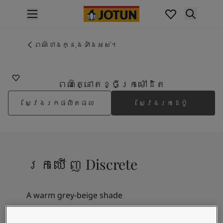
p nav label
ផលិតផល
គំនូរខាងក្នុង
ពណ៌ខាងក្នុងទាំងអស់។
10429
ផលិតផលខាងក្នុង
DISCRETE
គំនូរខាងក្រៅ
ផលិតផលផ្នែកខាងក្រៅ
ពណ៌ត្នោតខ្ចីក្រម៉ៅដិត
ពណ៌
ស្វែងរកផលិតផល
ស្វែងរកដេប៉ូ
ពណ៌ថ្នាំលាបខាងក្នុង
ពណ៌ខាងក្នុងទាំងអស់។
ពណ៌ថ្នាំលាបខាងក្រៅ
ពណ៌ខាងក្រៅទាំងអស់។
ជម្រើសពណ៌
រកឃើញ Discrete
Colour Tools
គំរូរពណ៌
ការបំផុសគំនិត
A warm grey-beige shade
ការបំផុសគំនិតពីផ្នែកខាងក្នុងផ្ទះ
ការបំផុសគំនិតពីផ្នែកខាងក្រៅផ្ទះ