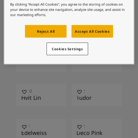
Blog សំរាប់ការរស់នៅដែលពោរពេញដោយការការបំផុសគំនិ
ការរួមបញ្ចូល
By clicking “Accept All Cookies”, you agree to the storing of cookies on
អត្ថបទ
your device to enhance site navigation, analyze site usage, and assist in
លាបពណ៌ផ្ទះរបស់អ្នក
our marketing efforts.
ពណ៌ដែលបានណែនាំ
ស្វែងរកដេប៉ូ
ឯកសារផលិតផល
Reject All
Accept All Cookies
តារាង​ទិន្នន័យ
Soulful Spaces - ជម្រើសពណ៌ចុងក្រោយបំផុតពី Jotun
9938
4477
Cookies Settings
Blackened
Deco Blue
Black
10182
0552
Hvit Lin
Tudor
1622
2782
Edelweiss
Deco Pink