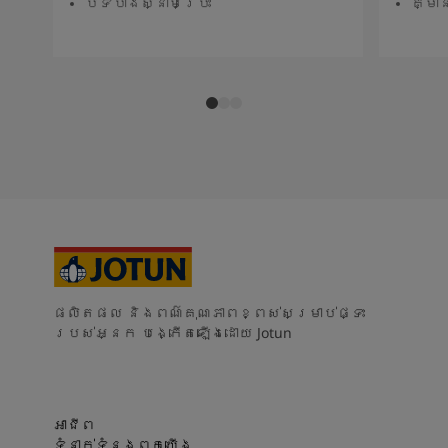
បិទបាំងស្នាមប្រេះ
គ្មា
ផលិតផល និងពណ៌គុណភាពខ្ពស់សម្រាប់ផ្ទះ
របស់អ្នក បង្កើតឡើងដោយ Jotun
អាជីព
ទំនាក់ទំនងពួកយើង