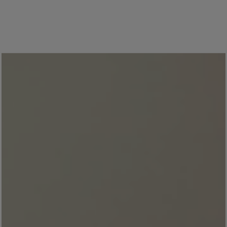
Blog សំរាប់ការរស់នៅដែលពោរពេញដោយការការបំផុសគំនិ
អត្ថបទ
លាបពណ៌ផ្ទះរបស់អ្នក
ស្វែងរកដេប៉ូ
ឯកសារផលិតផល
តារាង​ទិន្នន័យ
Soulful Spaces - ជម្រើសពណ៌ចុងក្រោយបំផុតពី Jotun