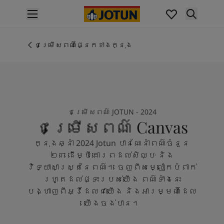
p nav label
ផលិតផល
គំនូរខាងក្នុង
ជម្រើសពណ៌ផ្នែកខាងក្នុង
ផលិតផលខាងក្នុង
គំនូរខាងក្រៅ
ផលិតផលផ្នែកខាងក្រៅ
ពណ៌
ពណ៌ថ្នាំលាបខាងក្នុង
ជម្រើសពណ៌ JOTUN - 2024
ពណ៌ខាងក្នុងទាំងអស់។
ជម្រើសពណ៌ Canvas
ពណ៌ថ្នាំលាបខាងក្រៅ
ពណ៌ខាងក្រៅទាំងអស់។
ក្នុងឆ្នាំ 2024 Jotun បានណែនាំពណ៌ចំនួន
ជម្រើសពណ៌
២៣ ដើម្បីគោរពដល់សិល្បៈ និង
Colour Tools
វិទ្យាសាស្ត្រនៃពណ៌។ ចេញពីសម្លៀកបំពាក់
គំរូរពណ៌
រហូតដល់ផ្ទះរបស់យើង ពណ៌ទាំងនេះ
ការបំផុសគំនិត
បង្ហាញពីអ្វីដែលជាយើង និងអារម្មណ៍ដែល
ការបំផុសគំនិតពីផ្នែកខាងក្នុងផ្ទះ
យើងចង់បាន។
ការបំផុសគំនិតពីផ្នែកខាងក្រៅផ្ទះ