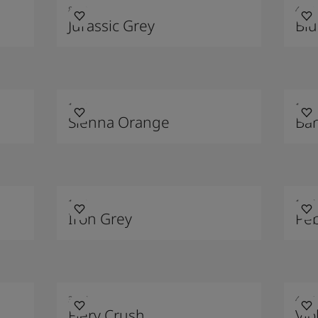
8222
4399
Jurassic Grey
Blu
1779
1391
Sienna Orange
Ba
1032
1877
Iron Grey
Pe
3247
4326
Fiery Crush
Vio