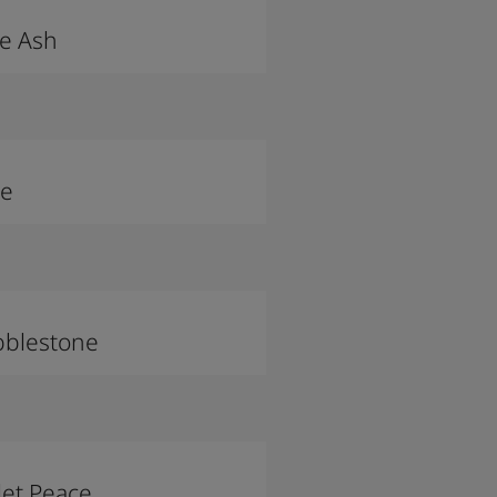
e Ash
re
bblestone
let Peace