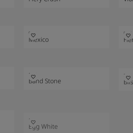
0288
8237
Mexico
Her
1145
2374
Band Stone
Bli
1001
Egg White