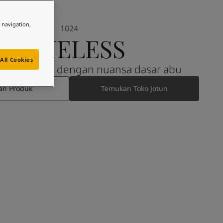
e navigation,
1024
TIMELESS
All Cookies
uning tenang dengan nuansa dasar abu
an Produk
Temukan Toko Jotun