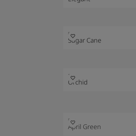
8199
Sugar Cane
1171
Orchid
8109
April Green