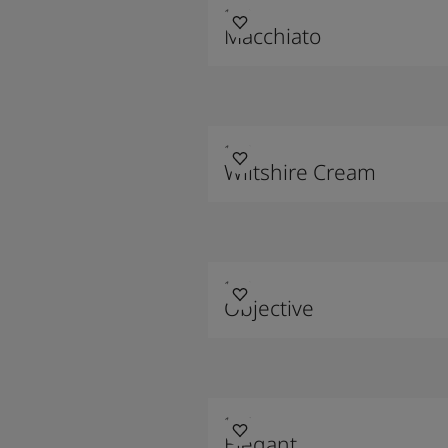
1359
Macchiato
1648
Wiltshire Cream
1973
Objective
1434
Elegant