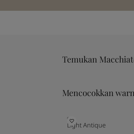
Temukan Macchiat
Mencocokkan war
0471
Light Antique