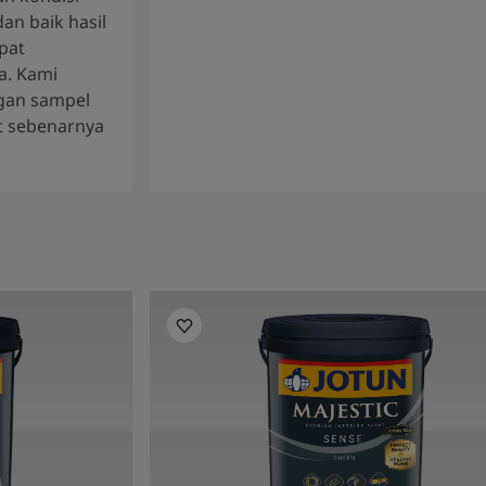
an baik hasil
pat
a. Kami
gan sampel
t sebenarnya