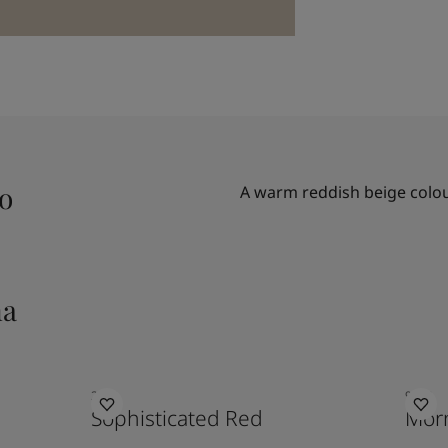
o
A warm reddish beige colo
na
2951
9918
Sophisticated Red
Mor