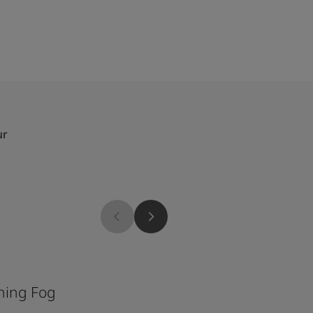
ur
1024
ning Fog
Timeless