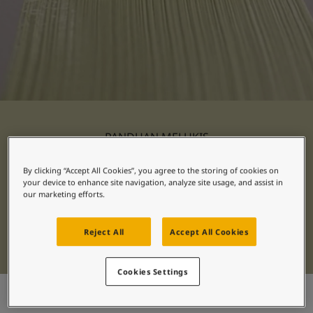
Inspirasi Ruang Hidup
Artikel
Paint Your Home
Temukan Dealer
Dokumentasi produk
Lembar Data
Soulful Spaces - Koleksi Warna Terbaru dari Jotun
PANDUAN MELUKIS
Pengecatan Interior
By clicking “Accept All Cookies”, you agree to the storing of cookies on
your device to enhance site navigation, analyze site usage, and assist in
Temukan cat interior yang tepat untuk
our marketing efforts.
proyek dalam ruangan Anda. Jelajahi pilihan
warna premium kami dan pilih produk
Reject All
Accept All Cookies
terbaik untuk rumah Anda.
Cookies Settings