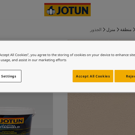
منطقة
منزل
الجذور
“Accept All Cookies”, you agree to the storing of cookies on your device to enhance sit
 usage, and assist in our marketing efforts.
وود سموك لـ Oمنز
 Settings
Accept All Cookies
Rejec
اس