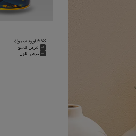
0568
وود سموك
اعرض المنتج
عرض اللون