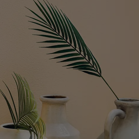
لمقالات
دماتنا
Book a painte
Contact U
لبحث عن موزع جوتن
ستندات المنتجات
حجز خدمات الدهان
ساحات تنبض بالحياة - أحدث مجموعة ألوان جوتن
ركة كبرى
لدهانات الصناعية