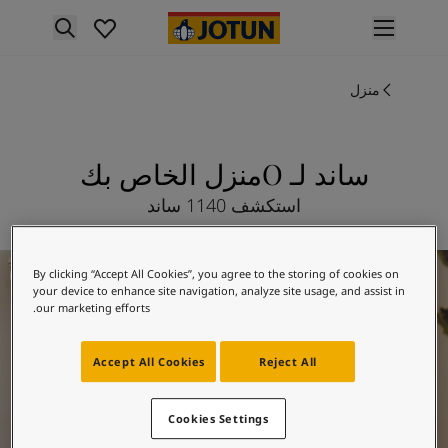
p nav label
لمنتجات
منزل
نتجات الدهان الداخلي
ميع منتجات الديكور الداخلي
نتجات الدهان الخارجي
ميع المنتجات الخارجية
ساند لـ Oمنزل الخاص بك
لألوان
استكشف 1140 ساند
لوان الدهانات الداخلية
ميع ألوان الديكور الداخلي
لوان الدهانات الخارجية
لغد
By clicking “Accept All Cookies”, you agree to the storing of cookies on
ميع الألوان الخارجية
your device to enhance site navigation, analyze site usage, and assist in
جموعة الألوان
our marketing efforts.
Colour tool
ينات ألوان جوتن
Accept All Cookies
Reject All
لإلهام
لهام ألوان الدهان الداخلي
Cookies Settings
لهام ألوان الدهان الخارجي