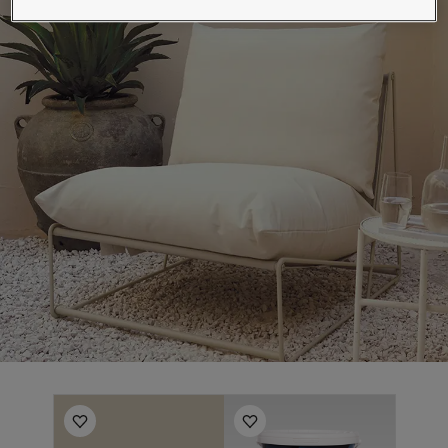
لمقالات
دماتنا
Book a painte
Contact U
لبحث عن موزع جوتن
ستندات المنتجات
حجز خدمات الدهان
ساحات تنبض بالحياة - أحدث مجموعة ألوان جوتن
ركة كبرى
لدهانات الصناعية