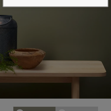
لمقالات
دماتنا
Book a painte
Contact U
لبحث عن موزع جوتن
ستندات المنتجات
حجز خدمات الدهان
ساحات تنبض بالحياة - أحدث مجموعة ألوان جوتن
ركة كبرى
لدهانات الصناعية