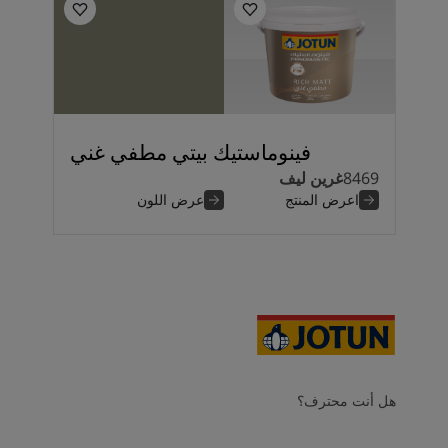
فينوماستيك بيتي مطفي غني
8469
غرين ليف
اعرض المنتج
عرض اللون
هل أنت محترف؟