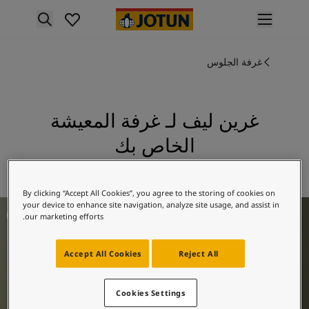
p nav label
لمنتجات
نتجات الدهان الداخلي
غرفة الجلوس
ميع منتجات الديكور الداخلي
نتجات الدهان الخارجي
ميع المنتجات الخارجية
غرين ليف لـ غرفة المعيشة
لألوان
الخاص بك
لوان الدهانات الداخلية
ميع ألوان الديكور الداخلي
استكشف 8469 غرين ليف
لوان الدهانات الخارجية
By clicking “Accept All Cookies”, you agree to the storing of cookies on
ميع الألوان الخارجية
فكار ملهمة لغرفة المعيشة
your device to enhance site navigation, analyze site usage, and assist in
جموعة الألوان
our marketing efforts.
Colour tool
ينات ألوان جوتن
Accept All Cookies
Reject All
لإلهام
لهام ألوان الدهان الداخلي
لهام ألوان الدهان الخارجي
Cookies Settings