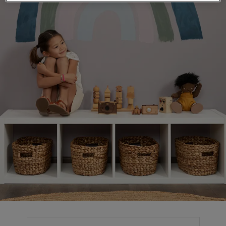
لمقالات
دماتنا
Book a painte
Contact U
لبحث عن موزع جوتن
ستندات المنتجات
حجز خدمات الدهان
ساحات تنبض بالحياة - أحدث مجموعة ألوان جوتن
ركة كبرى
لدهانات الصناعية