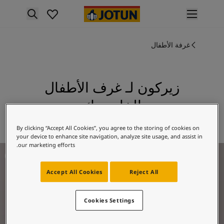
p nav label
لمنتجات
غرفة الأطفال
نتجات الدهان الداخلي
ميع منتجات الديكور الداخلي
نتجات الدهان الخارجي
ميع المنتجات الخارجية
زيركون لـ غرف الأطفال
لألوان
الخاص بك
لوان الدهانات الداخلية
ميع ألوان الديكور الداخلي
استكشف 3014 زيركون
By clicking “Accept All Cookies”, you agree to the storing of cookies on
لوان الدهانات الخارجية
your device to enhance site navigation, analyze site usage, and assist in
ميع الألوان الخارجية
our marketing efforts.
لهام غرفة الأطفال
جموعة الألوان
Colour tool
Accept All Cookies
Reject All
ينات ألوان جوتن
لإلهام
لهام ألوان الدهان الداخلي
Cookies Settings
لهام ألوان الدهان الخارجي