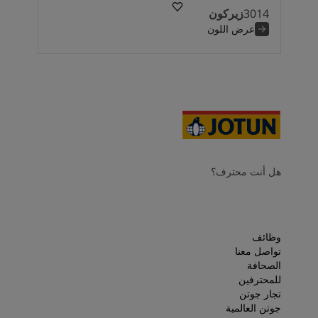
3014
زيركون
عرض اللون
هل أنت محترف؟
وظائف
تواصل معنا
الصحافة
للمحترفين
تجار جوتن
جوتن العالمية