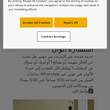
لمقالات
By clicking “Accept All Cookies”, you agree to the storing of cookies on
your device to enhance site navigation, analyze site usage, and assist in
دماتنا
our marketing efforts.
Book a painte
Contact U
Accept All Cookies
Reject All
لبحث عن موزع جوتن
ستندات المنتجات
حجز خدمات الدهان
Cookies Settings
ساحات تنبض بالحياة - أحدث مجموعة ألوان جوتن
استشارة ألوان
ركة كبرى
لدهانات الصناعية
خدمة جديدة عبر الإنترنت من جوتن. هل تبحث
عن أفكار ملهمة، أو نصائح؟ أو لديك أي سؤال
عن الدهانات؟ يمكنك الآن التحدث إلى خبراء
الألوان في جوتن عبر WhatsApp. ساعات
العمل من الساعة 9:00 صباحاً حتى 6:00 مساءً
من يوم الأحد إلى الخميس.
تواصل الآن