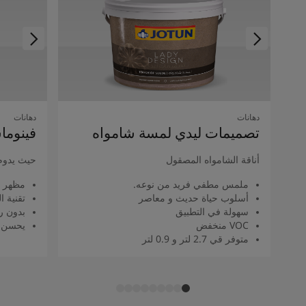
دهانات
دهانات
تصميمات ليدي لمسة شامواه
فينوما
أناقة الشامواه المصقول
حيث يدوم
ملمس مطفي فريد من نوعه.
مظهر 
أسلوب حياة حديث و معاصر
تقنية 
سهولة في التطبيق
بدون را
VOC منخفض
يحسن م
متوفر قي 2.7 لتر و 0.9 لتر