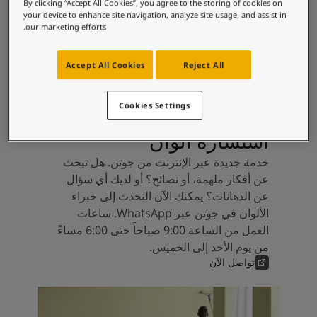
لمقالات
By clicking “Accept All Cookies”, you agree to the storing of cookies on
your device to enhance site navigation, analyze site usage, and assist in
دماتنا
our marketing efforts.
Book a painte
Contact U
Accept All Cookies
Reject All
لبحث عن موزع جوتن
ستندات المنتجات
حجز خدمات الدهان
Cookies Settings
ساحات تنبض بالحياة - أحدث مجموعة ألوان جوتن
استشارة ألوان
ركة كبرى
لدهانات الصناعية
خدمة جديدة عبر الإنترنت من جوتن. هل تبحث
عن أفكار ملهمة، أو نصائح؟ أو لديك أي سؤال
عن الدهانات؟ يمكنك الآن التحدث إلى خبراء
الألوان في جوتن عبر WhatsApp. ساعات
العمل من الساعة 9:00 صباحاً حتى 6:00 مساءً
من يوم الأحد إلى الخميس.
تواصل الآن