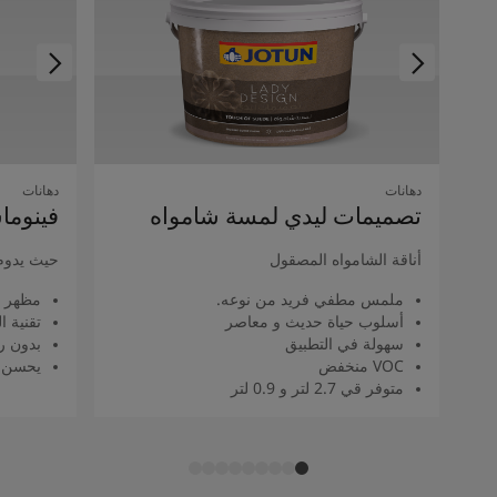
دهانات
دهانات
تصميمات ليدي لمسة شامواه
فينوما
أناقة الشامواه المصقول
حيث يدوم
ملمس مطفي فريد من نوعه.
مظهر 
أسلوب حياة حديث و معاصر
تقنية 
سهولة في التطبيق
بدون را
VOC منخفض
يحسن م
متوفر قي 2.7 لتر و 0.9 لتر