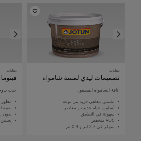
دهانات
دهانات
تصميمات ليدي لمسة شامواه
فينوما
أناقة الشامواه المصقول
حيث يدوم
ملمس مطفي فريد من نوعه.
مظهر 
أسلوب حياة حديث و معاصر
تقنية 
سهولة في التطبيق
بدون را
VOC منخفض
يحسن م
متوفر قي 2.7 لتر و 0.9 لتر