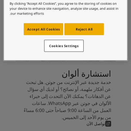
لمقالات
By clicking “Accept All Cookies”, you agree to the storing of cookies on
دماتنا
your device to enhance site navigation, analyze site usage, and assist in
our marketing efforts.
Book a painte
Contact U
لبحث عن موزع جوتن
Accept All Cookies
Reject All
ستندات المنتجات
حجز خدمات الدهان
Cookies Settings
ساحات تنبض بالحياة - أحدث مجموعة ألوان جوتن
ركة كبرى
لدهانات الصناعية
استشارة ألوان
خدمة جديدة عبر الإنترنت من جوتن. هل تبحث
عن أفكار ملهمة، أو نصائح؟ أو لديك أي سؤال
عن الدهانات؟ يمكنك الآن التحدث إلى خبراء
الألوان في جوتن عبر WhatsApp. ساعات
العمل من الساعة 9:00 صباحاً حتى 6:00 مساءً
من يوم الأحد إلى الخميس.
تواصل الآن