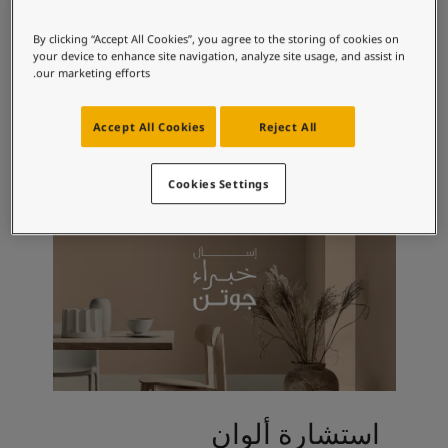
لمقالات
دماتنا
By clicking “Accept All Cookies”, you agree to the storing of cookies on
Book a painte
your device to enhance site navigation, analyze site usage, and assist in
مجموعات الألوان الموصى بها
Contact U
our marketing efforts.
لبحث عن موزع جوتن
ستندات المنتجات
Accept All Cookies
Reject All
3206
حجز خدمات الدهان
لايت إغّبلانت
ساحات تنبض بالحياة - أحدث مجموعة ألوان جوتن
Cookies Settings
ركة كبرى
لدهانات الصناعية
استشارة ألوان