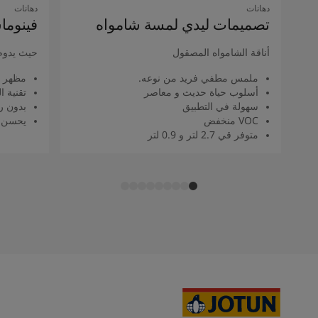
دهانات
دهانات
تصميمات ليدي لمسة شامواه
فينوما
أناقة الشامواه المصقول
حيث يدوم
ملمس مطفي فريد من نوعه.
مظهر 
أسلوب حياة حديث و معاصر
تقنية 
سهولة في التطبيق
بدون را
VOC منخفض
يحسن م
متوفر قي 2.7 لتر و 0.9 لتر