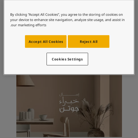
لمقالات
دماتنا
By clicking “Accept All Cookies”, you agree to the storing of cookies on
Book a painte
مجموعات الألوان الموصى بها
your device to enhance site navigation, analyze site usage, and assist in
Contact U
our marketing efforts.
لبحث عن موزع جوتن
ستندات المنتجات
1877
9918
Accept All Cookies
Reject All
حجز خدمات الدهان
كلاسيك وايت
ببلستون
ساحات تنبض بالحياة - أحدث مجموعة ألوان جوتن
ركة كبرى
Cookies Settings
لدهانات الصناعية