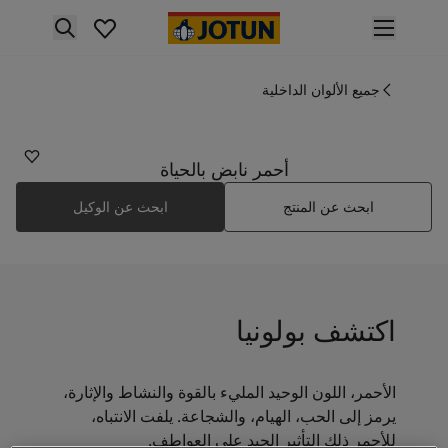
p nav label
لمنتجات
نتجات الدهان الداخلي
جميع الألوان الداخلية
2115
ميع منتجات الديكور الداخلي
بولونيا
نتجات الدهان الخارجي
ميع المنتجات الخارجية
أحمر نابض بالحياة
لألوان
ابحث عن المنتج
ابحث عن الوكيل
لوان الدهانات الداخلية
ميع ألوان الديكور الداخلي
لوان الدهانات الخارجية
ميع الألوان الخارجية
جموعة الألوان
اكتشف بولونيا
Colour tool
ينات ألوان جوتن
لإلهام
الأحمر، اللون الوحيد المليء بالقوة والنشاط والإثارة،
لهام ألوان الدهان الداخلي
يرمز إلى الحب، الهيام، والشجاعة. يلفت الانتباه،
لهام ألوان الدهان الخارجي
للأحمر ذلك التأثير الجيد على العواطف.