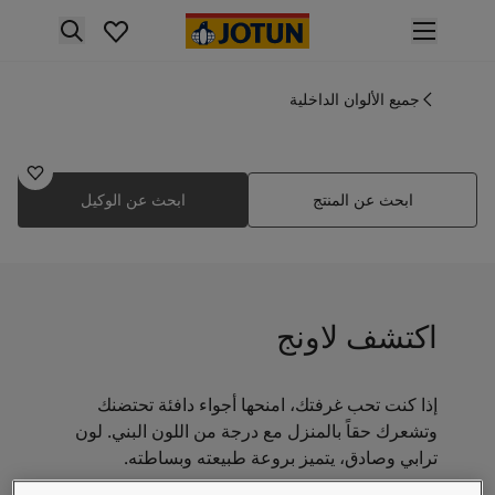
p nav label
لمنتجات
نتجات الدهان الداخلي
جميع الألوان الداخلية
1930
ميع منتجات الديكور الداخلي
لاونج
نتجات الدهان الخارجي
ميع المنتجات الخارجية
ابحث عن المنتج
ابحث عن الوكيل
لألوان
لوان الدهانات الداخلية
ميع ألوان الديكور الداخلي
لوان الدهانات الخارجية
ميع الألوان الخارجية
اكتشف لاونج
جموعة الألوان
Colour tool
ينات ألوان جوتن
إذا كنت تحب غرفتك، امنحها أجواء دافئة تحتضنك
لإلهام
وتشعرك حقاً بالمنزل مع درجة من اللون البني. لون
لهام ألوان الدهان الداخلي
ترابي وصادق، يتميز بروعة طبيعته وبساطته.
لهام ألوان الدهان الخارجي