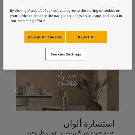
لمقالات
دماتنا
مجموعات الألوان الموصى بها
By clicking “Accept All Cookies”, you agree to the storing of cookies on
Book a painte
your device to enhance site navigation, analyze site usage, and assist in
our marketing efforts.
Contact U
لبحث عن موزع جوتن
1001
1519
ستندات المنتجات
Accept All Cookies
Reject All
Vanilla Latte
إغّ وايت
حجز خدمات الدهان
ساحات تنبض بالحياة - أحدث مجموعة ألوان جوتن
Cookies Settings
ركة كبرى
لدهانات الصناعية
استشارة ألوان
خدمة جديدة عبر الإنترنت من جوتن. هل تبحث