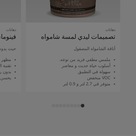
دهانات
دهانات
تصميمات ليدي لمسة شامواه
فينوما
أناقة الشامواه المصقول
حيث يدوم
ملمس مطفي فريد من نوعه.
مظهر 
أسلوب حياة حديث و معاصر
تقنية 
سهولة في التطبيق
بدون را
VOC منخفض
يحسن م
متوفر قي 2.7 لتر و 0.9 لتر