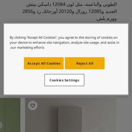
لمقالات
الطوبي والناعمة، مثل لون 12084 داسكي بيتش
دماتنا
الجديد و12085 رورال و20120 أورجانك رد و2856
Book a painte
وورم بلش.
Contact U
لبحث عن موزع جوتن
ستندات المنتجات
By clicking “Accept All Cookies”, you agree to the storing of cookies on
مجموعات الألوان الموصى بها
حجز خدمات الدهان
your device to enhance site navigation, analyze site usage, and assist in
our marketing efforts.
ساحات تنبض بالحياة - أحدث مجموعة ألوان جوتن
ركة كبرى
20046
12077
Accept All Cookies
Reject All
لدهانات الصناعية
شير غراي
سافانا سانسيت
Cookies Settings
أفكار ملهمة لغرفة المعيشة
أفكار ملهم