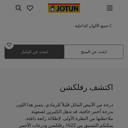
p nav label
لمنتجات
نتجات الدهان الداخلي
جميع الألوان الداخلية
1622
ميع منتجات الديكور الداخلي
رفلكشن
نتجات الدهان الخارجي
ميع المنتجات الخارجية
ابحث عن المنتج
ابحث عن الوكيل
لألوان
لوان الدهانات الداخلية
ميع ألوان الديكور الداخلي
لوان الدهانات الخارجية
ميع الألوان الخارجية
اكتشف رفلكشن
جموعة الألوان
Colour tool
ينات ألوان جوتن
درجة من الأبيض المائل قليلاً للرمادي. يتميز هذا اللون
لإلهام
بدرجة أحمر خافتة، قد تذهل الكثيرين لصعوبة
لهام ألوان الدهان الداخلي
ملاحظتها من النظرة الأولى. لإطلالة رائعة دافئة،
لهام ألوان الدهان الخارجي
يمكنكم التنسيق بين 1622 رفلكشن ودرجات الأحمر