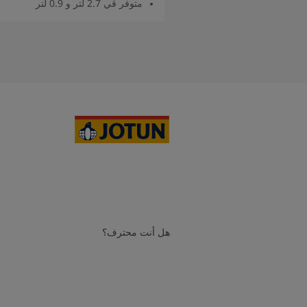
متوفر قي 2.7 لتر و 0.9 لتر
اقرأ المزيد
هل أنت محترف؟