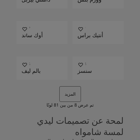
1987
2011
أنتيك براس
أوك ساند
0125
2024
سنسز
بالم ليف
المزيد
تم عرض
8
من بين
81
لونًا
لمحة عن تصميمات ليدي
لمسة شامواه