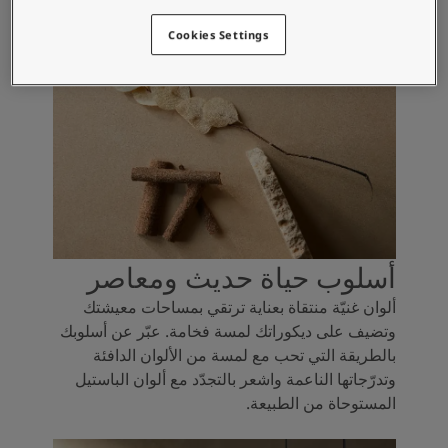
Cookies Settings
أسلوب حياة حديث ومعاصر
ألوان غنيّة منتقاة بعناية ترتقي بمساحات معيشتك
وتضيف على ديكوراتك لمسة فخامة. عبّر عن أسلوبك
بالطريقة التي تحب مع لمسة من الألوان الدافئة
وتدرّجاتها الناعمة واشعر بالتجدّد مع ألوان الباستيل
المستوحاة من الطبيعة.