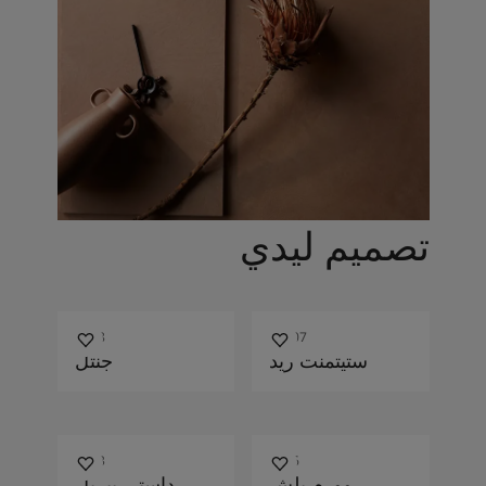
تصميم ليدي
2048
20207
ستيتمنت ريد
جنتل
3343
2856
وورم بلش
داستي بيربل