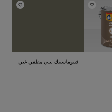
فينوماستيك بيتي مطفي غني