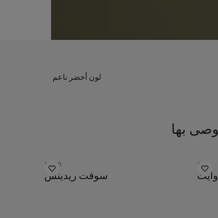
لون أخضر ناعم
وصى بها
2026
12080
1001
وايت
سوفت ريدينس