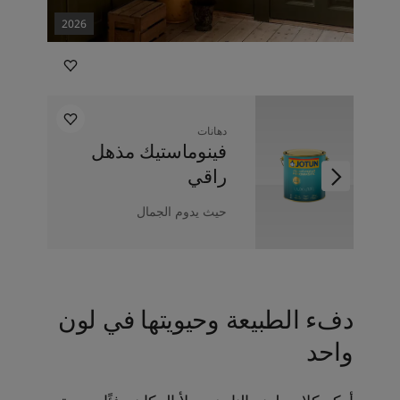
2026
دهانات
فينوماستيك مذهل
راقي
حيث يدوم الجمال
دفء الطبيعة وحيويتها في لون
واحد