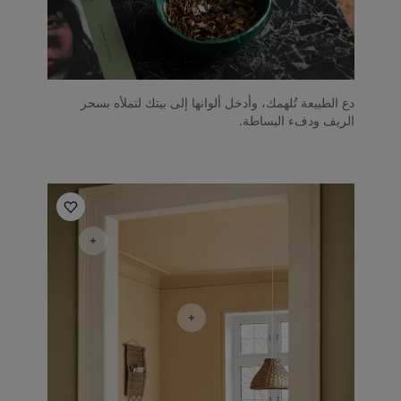
دع الطبيعة تُلهمك، وأدخل ألوانها إلى بيتك لتملأه بسحر
الريف ودفء البساطة.
أفكار ملهمة للمطبخ