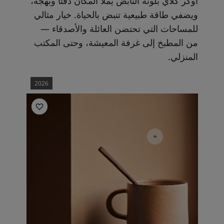
أوكر كلاي بلونه النابض يملأ المكان دفئًا وبهجة،
ويضفي طاقة طبيعية تنبض بالحياة. خيار مثالي
للمساحات التي تحتضن العائلة والأصدقاء —
من المطبخ إلى غرفة المعيشة، وحتى المكتب
المنزلي.
2026
أفكار ملهمة لغرف النوم