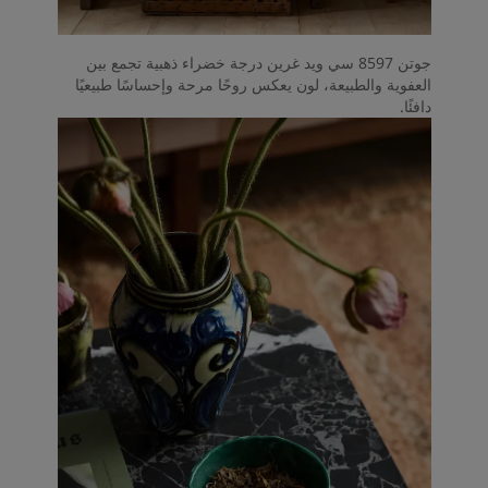
جوتن 8597 سي ويد غرين درجة خضراء ذهبية تجمع بين
العفوية والطبيعة، لون يعكس روحًا مرحة وإحساسًا طبيعيًا
دافئًا.