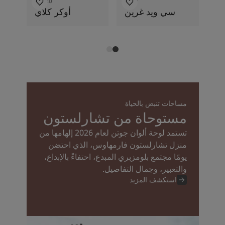
11220
8597
سي ويد غرين
أوكر كلاي
مساحات تنبض بالحياة
مستوحاة من تشارلستون
تستمد لوحة ألوان جوتن لعام 2026 إلهامها من
منزل تشارلستون فارمهاوس، الذي احتضن
يومًا مجتمع بلومزبري المبدع، احتفاءً بالإبداع،
والتعبير، وجمال التفاصيل.
استكشف المزيد