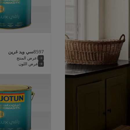
8597
سي ويد غرين
اعرض المنتج
عرض اللون