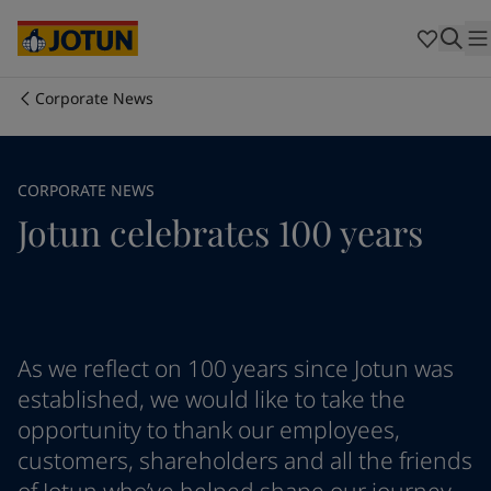
Australia
-
English
Cambodia
-
English
China
-
Chinese
China
-
English
Corporate News
Indonesia
-
English
Chúng tôi là ai
Korea
-
Korean
Korea
-
English
Lĩnh vực hoạt động của chúng tôi
CORPORATE NEWS
Malaysia
-
English
Jotun celebrates 100 years
Myanmar
-
English
Philippines
-
English
Sản phẩm và dịch vụ
Singapore
-
English
Thailand
-
English
Vietnam
-
Vietnamese
Cam kết của chúng tôi
Vietnam
-
English
As we reflect on 100 years since Jotun was
Cyprus
-
English
established, we would like to take the
Sự nghiệp
Czech Republic
-
English
opportunity to thank our employees,
Denmark
-
English
customers, shareholders and all the friends
France
-
English
Germany
-
English