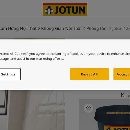
Cảm Hứng Nội Thất
Không Gian Nội Thất
Phòng tắm
Jotun 123
“Accept All Cookies”, you agree to the storing of cookies on your device to enhance sit
 usage, and assist in our marketing efforts.
SOFT DUN
 Settings
Reject All
Accept 
Kh