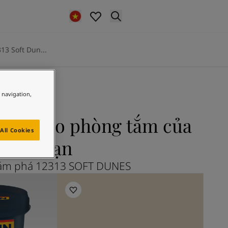
13 Soft Dun...
e navigation,
ES cho phòng tắm của
All Cookies
bạn
ám phá 12313 SOFT DUNES