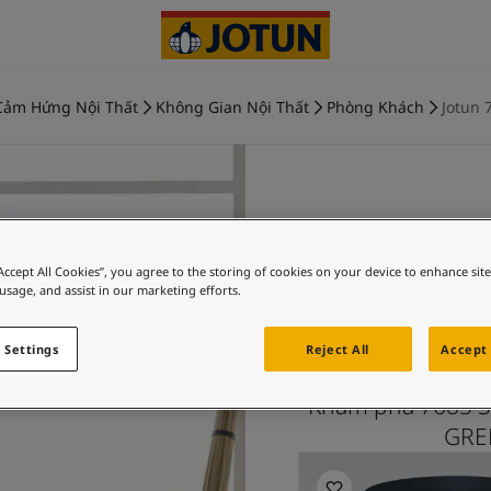
Cảm Hứng Nội Thất
Không Gian Nội Thất
Phòng Khách
Jotun 
SUBTLE
“Accept All Cookies”, you agree to the storing of cookies on your device to enhance sit
 usage, and assist in our marketing efforts.
GREEN và
phò
 Settings
Reject All
Accept 
Khám phá 7685 S
GREE