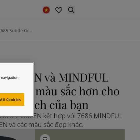
7685 Subtle Gr...
 GREEN và MINDFUL
e navigation,
 nhiều màu sắc hơn cho
ng khách của bạn
All Cookies
UBTLE GREEN kết hợp với 7686 MINDFUL
N và các màu sắc đẹp khác.