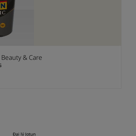
t Beauty & Care
G
Đại lý Jotun