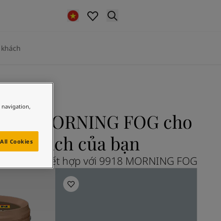
 khách
e navigation,
R và MORNING FOG cho
ng khách của bạn
All Cookies
CEAN AIR kết hợp với 9918 MORNING FOG