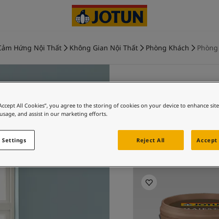
Cảm Hứng Nội Thất
Không Gian Nội Thất
Phòng Khách
Phòng
“Accept All Cookies”, you agree to the storing of cookies on your device to enhance sit
OCEAN AI
 usage, and assist in our marketing efforts.
phò
 Settings
Reject All
Accept 
Khám phá 4894 O