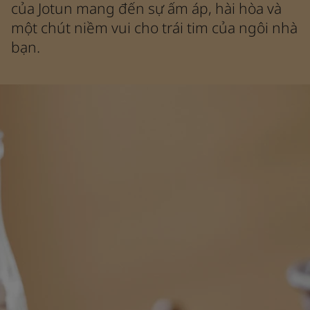
Cảm Hứng Cho Không Gian Sống
của Jotun mang đến sự ấm áp, hài hòa và
Bài viết
một chút niềm vui cho trái tim của ngôi nhà
Our Services
bạn.
Contact Us
Công Cụ Phối Màu
Tìm Đại Lý
Tìm kiếm tài liệu kỹ thuật
Dữ liệu
Chốn Nuôi Dưỡng Tâm Hồn - Bộ Sưu Tập Mới Nhất Từ Jotun