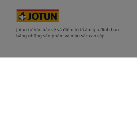
Jotun tự hào bảo vệ và điểm tô tổ ấm gia đình bạn
bằng những sản phẩm và màu sắc cao cấp.
Nghề nghiệp
Liên hệ
Sơn công nghiệp
LEED
Đại lý Jotun
Jotun toàn cầu
Bảo mật, cookies, điều kiện và điều khoản
Accessibility Statement
Cài đặt cookie
2026
©