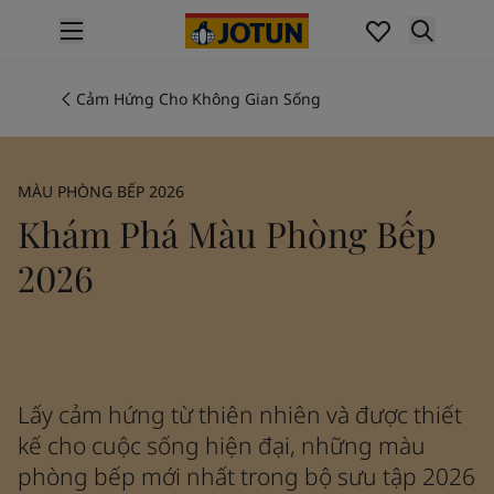
p nav label
Các Sản Phẩm
Sơn Nội Thất
Cảm Hứng Cho Không Gian Sống
Các Sản Phẩm Sơn Nội Thất
Sơn Ngoại Thất
Các Sản Phẩm Sơn Ngoại Thất
MÀU PHÒNG BẾP 2026
Màu Sắc
Khám Phá Màu Phòng Bếp
Các Màu Sơn Nội Thất
Các Màu Sắc Nội Thất
2026
Màu Sơn Ngoại Thất
Các Màu Sắc Ngoại Thất
Bảng Màu
Colour Tools
Mẫu Màu Sơn
Lấy cảm hứng từ thiên nhiên và được thiết
Cảm Hứng Màu Sắc
kế cho cuộc sống hiện đại, những màu
Cảm Hứng Nội Thất
Cảm Hứng Ngoại Thất
phòng bếp mới nhất trong bộ sưu tập 2026