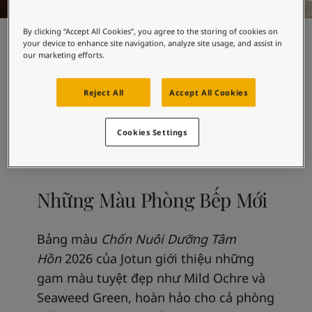
không gian lý tưởng cho những khoảnh
By clicking “Accept All Cookies”, you agree to the storing of cookies on
khắc thư giãn bên gia đình và bạn bè.
your device to enhance site navigation, analyze site usage, and assist in
our marketing efforts.
Reject All
Accept All Cookies
Cookies Settings
Những Màu Phòng Bếp Mới
Bảng màu
Chốn Nuôi Dưỡng Tâm
Hồn
2026 của Jotun giới thiệu những
gam màu tuyệt đẹp như Mild Ochre và
Seaweed Green, hoàn hảo cho cả phòng