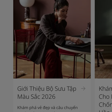
Giới Thiệu Bộ Sưu Tập
Khám
Màu Sắc 2026
Cho 
Chốn
Khám phá vẻ đẹp và câu chuyển