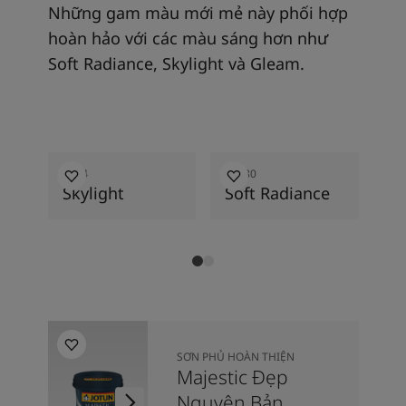
Những gam màu mới mẻ này phối hợp
hoàn hảo với các màu sáng hơn như
Soft Radiance, Skylight và Gleam.
1624
12080
12
Skylight
Soft Radiance
G
SƠN PHỦ HOÀN THIỆN
Majestic Đẹp
Nguyên Bản