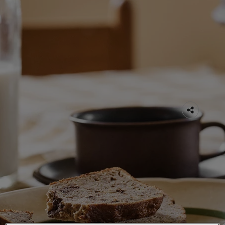
30 DEC 2025
3 phút đọc
Trái Tim Của Ngôi Nhà
Phòng bếp thường được xem là trái tim
của ngôi nhà — nơi nhộn nhịp với các
hoạt động hằng ngày, đồng thời cũng là