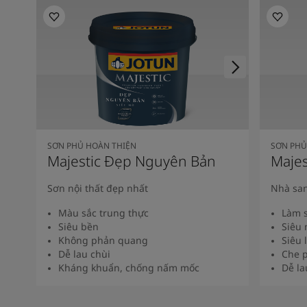
SƠN PHỦ HOÀN THIỆN
SƠN PHỦ
Majestic Đẹp Nguyên Bản
Majes
Sơn nội thất đẹp nhất
Nhà san
Màu sắc trung thực
Làm s
Siêu bền
Siêu 
Không phản quang
Siêu 
Dễ lau chùi
Che p
Kháng khuẩn, chống nấm mốc
Dễ la