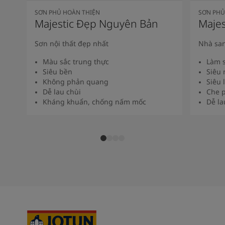
SƠN PHỦ HOÀN THIỆN
SƠN PHỦ
Majestic Đẹp Nguyên Bản
Majes
Sơn nội thất đẹp nhất
Nhà san
Màu sắc trung thực
Làm s
Siêu bền
Siêu 
Không phản quang
Siêu 
Dễ lau chùi
Che p
Kháng khuẩn, chống nấm mốc
Dễ la