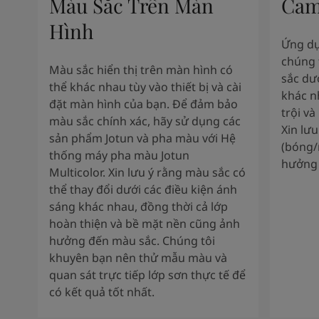
Màu Sắc Trên Màn
Cam
Hình
Ứng dụ
chúng 
Màu sắc hiển thị trên màn hình có
sắc dư
thể khác nhau tùy vào thiết bị và cài
khác n
đặt màn hình của bạn. Để đảm bảo
trội và
màu sắc chính xác, hãy sử dụng các
Xin lư
sản phẩm Jotun và pha màu với Hệ
(bóng/
thống máy pha màu Jotun
hưởng 
Multicolor. Xin lưu ý rằng màu sắc có
thể thay đổi dưới các điều kiện ánh
sáng khác nhau, đồng thời cả lớp
hoàn thiện và bề mặt nền cũng ảnh
hưởng đến màu sắc. Chúng tôi
khuyên bạn nên thử mẫu màu và
quan sát trực tiếp lớp sơn thực tế để
có kết quả tốt nhất.