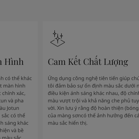
n Hình
Cam Kết Chất Lượng
nh có thể khác
Ứng dụng công nghệ tiên tiến giúp ch
ặt màn hình
tôi đảm bảo sự ổn định màu sắc dưới 
 chính xác,
điều kiện ánh sáng khác nhau, độ chín
tun và pha
màu vượt trội và khả năng che phủ tuy
àu Jotun
vời. Xin lưu ý rằng độ hoàn thiện (bón
 sắc có thể
của màng sơncó thể ảnh hưởng đến c
nh sáng khác
màu sắc hiển thị.
hiện và bề
 màu sắc.