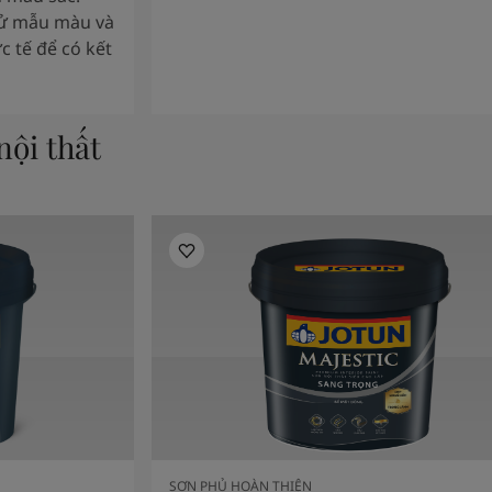
hử mẫu màu và
c tế để có kết
ội thất
SƠN PHỦ HOÀN THIỆN