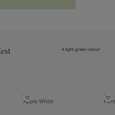
est
A light green colour
8190
9931
Apple White
Pur