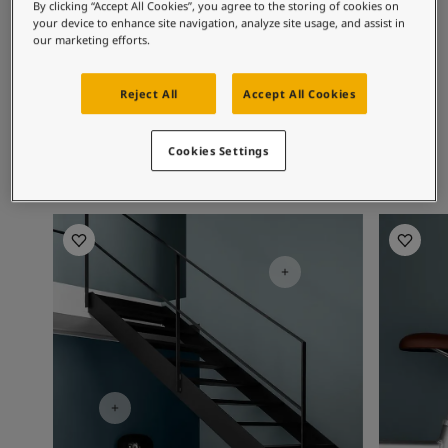
Cảm Hứng Cho Không Gian Sống
By clicking “Accept All Cookies”, you agree to the storing of cookies on
Matching colours
your device to enhance site navigation, analyze site usage, and assist in
Bài viết
our marketing efforts.
Our Services
Contact Us
1624
6351
48
Reject All
Accept All Cookies
Công Cụ Phối Màu
Skylight
Tender Green
Oc
Tìm Đại Lý
Tìm kiếm tài liệu kỹ thuật
Cookies Settings
Dữ liệu
Chốn Nuôi Dưỡng Tâm Hồn - Bộ Sưu Tập Mới Nhất Từ Jotun
Tiền sảnh
Tiền sản