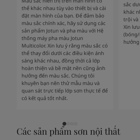
Màu sắc hiển thị trên màn hình có
sắc dư
thể khác nhau tùy vào thiết bị và cài
khác n
đặt màn hình của bạn. Để đảm bảo
trội và
màu sắc chính xác, hãy sử dụng các
Xin lư
sản phẩm Jotun và pha màu với Hệ
(bóng/
thống máy pha màu Jotun
hưởng 
Multicolor. Xin lưu ý rằng màu sắc có
thể thay đổi dưới các điều kiện ánh
sáng khác nhau, đồng thời cả lớp
hoàn thiện và bề mặt nền cũng ảnh
hưởng đến màu sắc. Chúng tôi
khuyên bạn nên thử mẫu màu và
quan sát trực tiếp lớp sơn thực tế để
có kết quả tốt nhất.
Các sản phẩm sơn nội thất