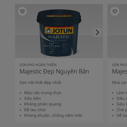
SƠN PHỦ HOÀN THIỆN
SƠN PHỦ
Majestic Đẹp Nguyên Bản
Majes
Sơn nội thất đẹp nhất
Nhà san
Màu sắc trung thực
Làm s
Siêu bền
Siêu 
Không phản quang
Siêu 
Dễ lau chùi
Che p
Kháng khuẩn, chống nấm mốc
Dễ la