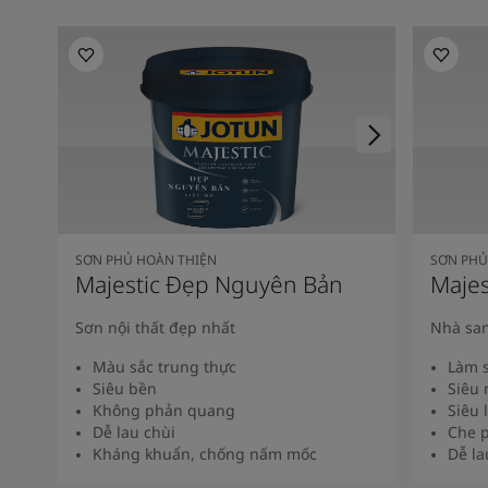
SƠN PHỦ HOÀN THIỆN
SƠN PHỦ
Majestic Đẹp Nguyên Bản
Majes
Sơn nội thất đẹp nhất
Nhà san
Màu sắc trung thực
Làm s
Siêu bền
Siêu 
Không phản quang
Siêu 
Dễ lau chùi
Che p
Kháng khuẩn, chống nấm mốc
Dễ la