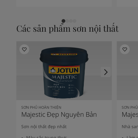
Các sản phẩm sơn nội thất
SƠN PHỦ HOÀN THIỆN
SƠN PHỦ
Majestic Đẹp Nguyên Bản
Majes
Sơn nội thất đẹp nhất
Nhà san
Màu sắc trung thực
Làm s