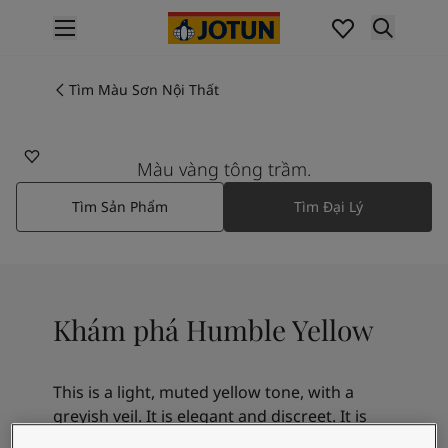
p nav label
Các Sản Phẩm
Sơn Nội Thất
Tìm Màu Sơn Nội Thất
11173
Các Sản Phẩm Sơn Nội Thất
HUMBLE YELLOW
Sơn Ngoại Thất
Các Sản Phẩm Sơn Ngoại Thất
Màu vàng tông trầm.
Màu Sắc
Tìm Sản Phẩm
Tìm Đại Lý
Các Màu Sơn Nội Thất
Các Màu Sắc Nội Thất
Màu Sơn Ngoại Thất
Các Màu Sắc Ngoại Thất
Bảng Màu
Khám phá Humble Yellow
Colour Tools
Mẫu Màu Sơn
Cảm Hứng Màu Sắc
This is a light, muted yellow tone, with a
Cảm Hứng Nội Thất
greyish veil. It is elegant and discreet. It is
Cảm Hứng Ngoại Thất
lovely on its own, or a beautiful combination