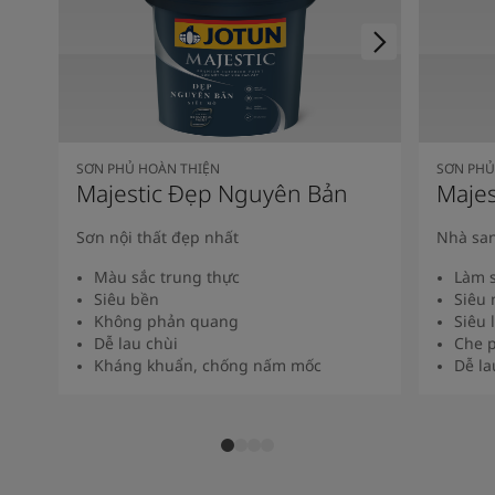
SƠN PHỦ HOÀN THIỆN
SƠN PHỦ
Majestic Đẹp Nguyên Bản
Majes
Sơn nội thất đẹp nhất
Nhà san
Màu sắc trung thực
Làm s
Siêu bền
Siêu 
Không phản quang
Siêu 
Dễ lau chùi
Che p
Kháng khuẩn, chống nấm mốc
Dễ la