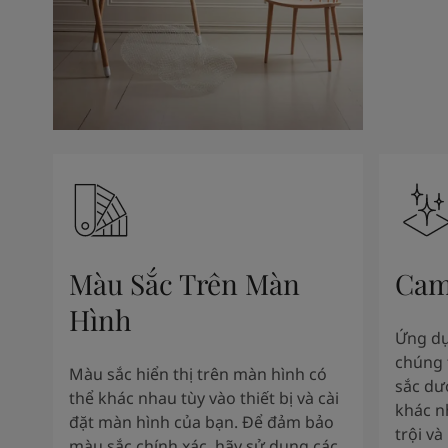
Màu Sắc Trên Màn
Cam
Hình
Ứng dụ
chúng 
Màu sắc hiển thị trên màn hình có
sắc dư
thể khác nhau tùy vào thiết bị và cài
khác n
đặt màn hình của bạn. Để đảm bảo
trội và
màu sắc chính xác, hãy sử dụng các