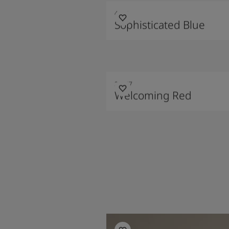
4744
Sophisticated Blue
20167
Welcoming Red
Phòng khách