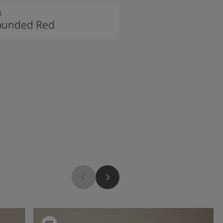
4
ounded Red
Bếp