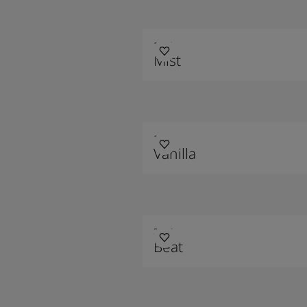
1376
Mist
1453
Vanilla
2587
Beat