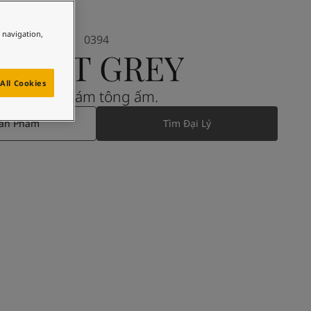
e navigation,
0394
SOFT GREY
All Cookies
Màu xám tông ấm.
Sản Phẩm
Tìm Đại Lý