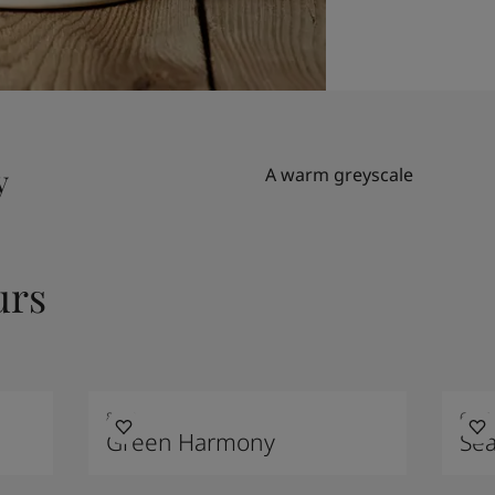
y
A warm greyscale
urs
8252
6084
Green Harmony
Se