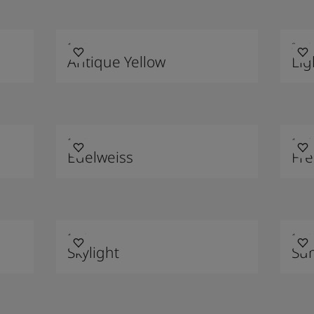
1392
2024
Antique Yellow
Li
1622
1775
Edelweiss
Fre
1624
1928
Skylight
Su