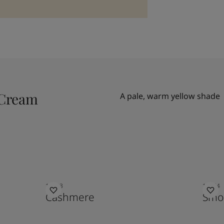
 Cream
A pale, warm yellow shade
10683
10964
Cashmere
Smo