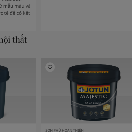
hử mẫu màu và
c tế để có kết
ội thất
SƠN PHỦ HOÀN THIỆN