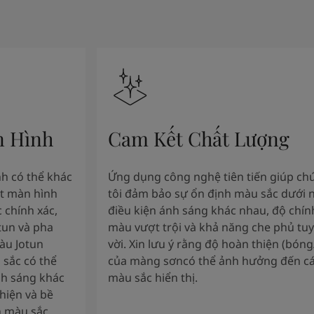
n Hình
Cam Kết Chất Lượng
nh có thể khác
Ứng dụng công nghệ tiên tiến giúp ch
ặt màn hình
tôi đảm bảo sự ổn định màu sắc dưới 
 chính xác,
điều kiện ánh sáng khác nhau, độ chín
tun và pha
màu vượt trội và khả năng che phủ tuy
àu Jotun
vời. Xin lưu ý rằng độ hoàn thiện (bón
 sắc có thể
của màng sơncó thể ảnh hưởng đến c
nh sáng khác
màu sắc hiển thị.
hiện và bề
 màu sắc.