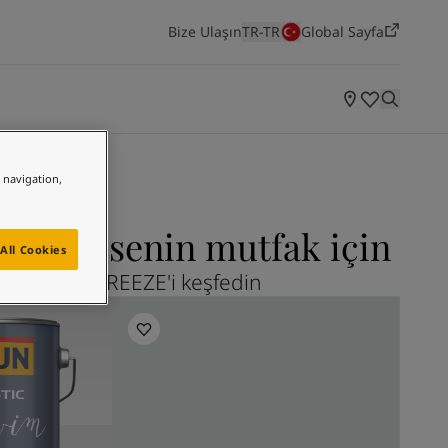
Bize Ulaşın
TR-TR
Global Sayfa
ODALARA GÖRE ILHAMLAR
Yatak Odası
Mutfak
Salon
e navigation,
EEZE senin mutfak için
All Cookies
7 SPRING BREEZE'i keşfedin
Yaşayan Mekanlar
Jotun'un en yeni renk koleksiyonunu keşfedin