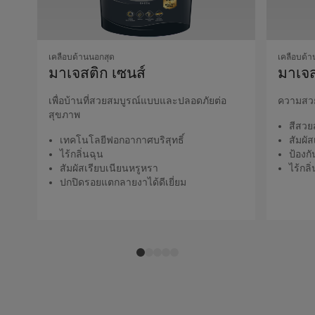
เคลือบด้านนอกสุด
เคลือบด้า
มาเจสติก เซนส์
มาเจส
เพื่อบ้านที่สวยสมบูรณ์แบบและปลอดภัยต่อ
ความสวย
สุขภาพ
สีสวย
เทคโนโลยีฟอกอากาศบริสุทธิ์
สัมผั
ไร้กลิ่นฉุน
ป้องก
สัมผัสเรียบเนียนหรูหรา
ไร้กลิ
ปกปิดรอยแตกลายงาได้ดีเยี่ยม