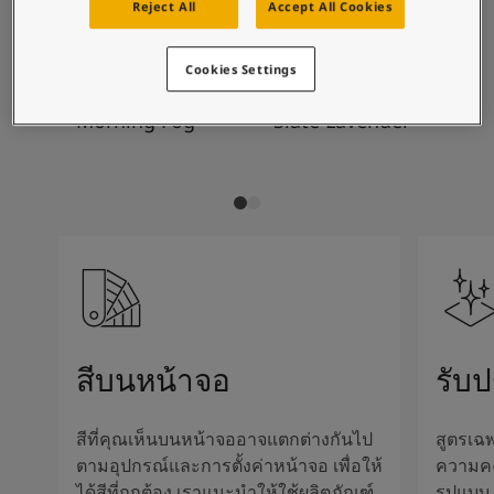
บทความแรงบันดาลใจจากโจตันสำหรับบ้านของคุณ
Reject All
Accept All Cookies
การผสมสีที่แนะนำ
บทความ
ทาสีบ้านของคุณ
Cookies Settings
ค้นหาร้านตัวแทนจำหน่าย
9918
3377
99
เอกสารผลิตภัณฑ์
Morning Fog
Slate Lavender
Ox
เอกสารข้อมูลทางเทคนิค
Soulful Spaces - คอลเลกชันสีใหม่ล่าสุดจากโจตัน
สีบนหน้าจอ
รับ
สีที่คุณเห็นบนหน้าจออาจแตกต่างกันไป
สูตรเฉพ
ตามอุปกรณ์และการตั้งค่าหน้าจอ เพื่อให้
ความค
ได้สีที่ถูกต้อง เราแนะนำให้ใช้ผลิตภัณฑ์
รูปแบบ