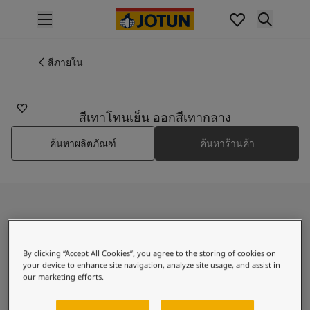
p nav label
สินค้า
การทาสีภายใน
สีภายใน
9905
ไปที่แคตตาล็อกสินค้า
EBONY
การทาสีภายนอก
ไปที่แคตตาล็อกสินค้า
สีเทาโทนเย็น ออกสีเทากลาง
เฉดสี
ค้นหาผลิตภัณฑ์
ค้นหาร้านค้า
เฉดสีทาภายใน
สีภายใน
เฉดสีทาภายนอก
สีภายนอก
คอลเลกชันสี
ค้นพบ Ebony
Colour Tools
แผ่นตัวอย่างสีโจตัน
By clicking “Accept All Cookies”, you agree to the storing of cookies on
แรงบันดาลใจ
your device to enhance site navigation, analyze site usage, and assist in
A neutral, cool grayscale
แรงบันดาลใจสีทาภายใน
our marketing efforts.
แรงบันดาลใจสีทาภายนอก