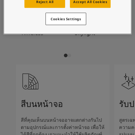
บทความแรงบันดาลใจจากโจตันสำหรับบ้านของคุณ
Reject All
Accept All Cookies
การผสมสีที่แนะนำ
บทความ
ทาสีบ้านของคุณ
Cookies Settings
ค้นหาร้านตัวแทนจำหน่าย
1024
1624
84
เอกสารผลิตภัณฑ์
Timeless
Skylight
Sm
เอกสารข้อมูลทางเทคนิค
Soulful Spaces - คอลเลกชันสีใหม่ล่าสุดจากโจตัน
สีบนหน้าจอ
รับ
สีที่คุณเห็นบนหน้าจออาจแตกต่างกันไป
สูตรเฉพ
ตามอุปกรณ์และการตั้งค่าหน้าจอ เพื่อให้
ความค
ได้สีที่ถูกต้อง เราแนะนำให้ใช้ผลิตภัณฑ์
รูปแบบ