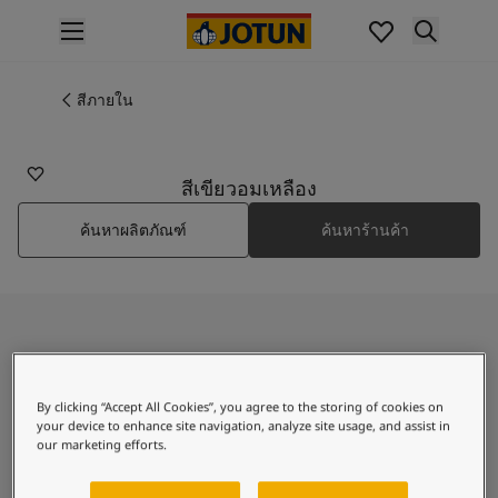
p nav label
สินค้า
การทาสีภายใน
สีภายใน
8109
ไปที่แคตตาล็อกสินค้า
APRIL GREEN
การทาสีภายนอก
ไปที่แคตตาล็อกสินค้า
สีเขียวอมเหลือง
เฉดสี
ค้นหาผลิตภัณฑ์
ค้นหาร้านค้า
เฉดสีทาภายใน
สีภายใน
เฉดสีทาภายนอก
สีภายนอก
คอลเลกชันสี
ค้นพบ April Green
Colour Tools
แผ่นตัวอย่างสีโจตัน
By clicking “Accept All Cookies”, you agree to the storing of cookies on
แรงบันดาลใจ
your device to enhance site navigation, analyze site usage, and assist in
A lively golden green shade
แรงบันดาลใจสีทาภายใน
our marketing efforts.
แรงบันดาลใจสีทาภายนอก