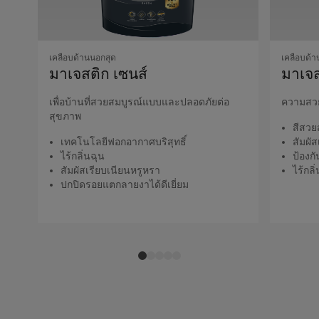
เคลือบด้านนอกสุด
เคลือบด้า
มาเจสติก เซนส์
มาเจส
เพื่อบ้านที่สวยสมบูรณ์แบบและปลอดภัยต่อ
ความสวย
สุขภาพ
สีสวย
เทคโนโลยีฟอกอากาศบริสุทธิ์
สัมผั
ไร้กลิ่นฉุน
ป้องก
สัมผัสเรียบเนียนหรูหรา
ไร้กลิ
ปกปิดรอยแตกลายงาได้ดีเยี่ยม