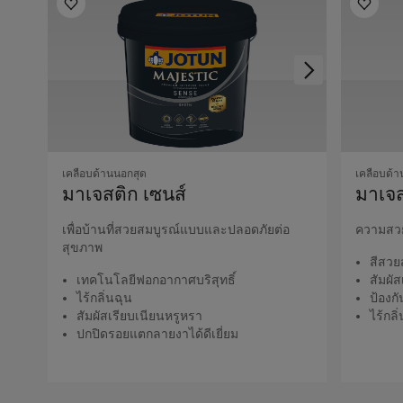
เคลือบด้านนอกสุด
เคลือบด้า
มาเจสติก เซนส์
มาเจส
เพื่อบ้านที่สวยสมบูรณ์แบบและปลอดภัยต่อ
ความสวย
สุขภาพ
สีสวย
เทคโนโลยีฟอกอากาศบริสุทธิ์
สัมผั
ไร้กลิ่นฉุน
ป้องก
สัมผัสเรียบเนียนหรูหรา
ไร้กลิ
ปกปิดรอยแตกลายงาได้ดีเยี่ยม