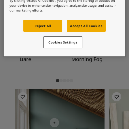
บทความแรงบันดาลใจจากโจตันสำหรับบ้านของคุณ
By clicking “Accept All Cookies”, you agree to the storing of cookies on
ที่ปิดเสียง โดยเฉพาะสีเหลืองที่ปิดเสียง มันจะ
your device to enhance site navigation, analyze site usage, and assist in
บทความ
our marketing efforts.
รีเฟรชสีขาว สีเบจทอง และสีเทา
ทาสีบ้านของคุณ
ค้นหาร้านตัวแทนจำหน่าย
Reject All
Accept All Cookies
เอกสารผลิตภัณฑ์
การผสมสีที่แนะนำ
เอกสารข้อมูลทางเทคนิค
Soulful Spaces - คอลเลกชันสีใหม่ล่าสุดจากโจตัน
Cookies Settings
1391
9918
82
Bare
Morning Fog
Wh
Living Room Inspiration
Living R