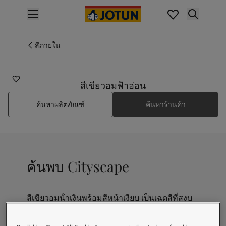
p nav label
สินค้า
การทาสีภายใน
สีภายใน
6379
ไปที่แคตตาล็อกสินค้า
CITYSCAPE
การทาสีภายนอก
ไปที่แคตตาล็อกสินค้า
สีเขียวอมฟ้าอ่อน
เฉดสี
ค้นหาผลิตภัณฑ์
ค้นหาร้านค้า
เฉดสีทาภายใน
สีภายใน
เฉดสีทาภายนอก
สีภายนอก
คอลเลกชันสี
ค้นพบ Cityscape
Colour Tools
แผ่นตัวอย่างสีโจตัน
แรงบันดาลใจ
สีเขียวอมน้ําเงินพร้อมสีหน้าเงียบ เป็นเฉดสีที่สงบ
แรงบันดาลใจสีทาภายใน
เย็นสบาย และผ่อนคลาย เข้ากันได้ดีกับทั้งเฉดสีน้ํา
แรงบันดาลใจสีทาภายนอก
เงินและสีเขียว เช่นเดียวกับสีชมพู พีช และสีเหลือง