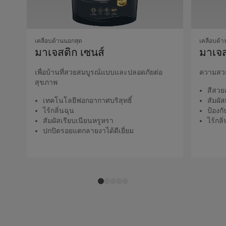
เคลือบด้านนอกสุด
เคลือบด้า
มาเจสติก เซนส์
มาเจส
เพื่อบ้านที่สวยสมบูรณ์แบบและปลอดภัยต่อ
ความสวย
สุขภาพ
สีสวย
เทคโนโลยีฟอกอากาศบริสุทธิ์
สัมผั
ไร้กลิ่นฉุน
ป้องก
สัมผัสเรียบเนียนหรูหรา
ไร้กลิ
ปกปิดรอยแตกลายงาได้ดีเยี่ยม