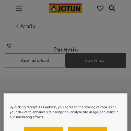
p nav label
สินค้า
การทาสีภายใน
สีภายใน
2526
ไปที่แคตตาล็อกสินค้า
DUSKY PINK
การทาสีภายนอก
ไปที่แคตตาล็อกสินค้า
สีชมพูหม่น
เฉดสี
ค้นหาผลิตภัณฑ์
ค้นหาร้านค้า
เฉดสีทาภายใน
สีภายใน
เฉดสีทาภายนอก
สีภายนอก
คอลเลกชันสี
ค้นพบ Dusky Pink
Colour Tools
แผ่นตัวอย่างสีโจตัน
By clicking “Accept All Cookies”, you agree to the storing of cookies on
แรงบันดาลใจ
your device to enhance site navigation, analyze site usage, and assist in
A muted pink shade
แรงบันดาลใจสีทาภายใน
our marketing efforts.
แรงบันดาลใจสีทาภายนอก