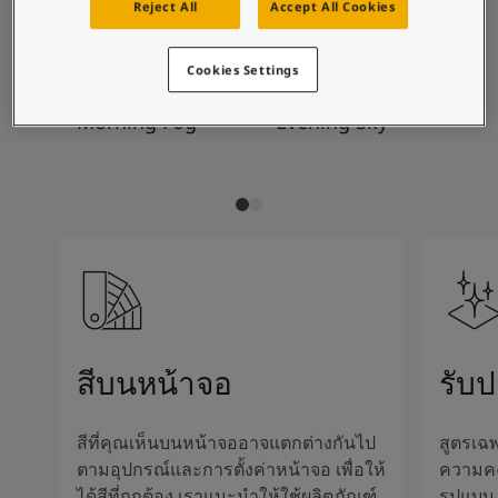
บทความแรงบันดาลใจจากโจตันสำหรับบ้านของคุณ
Reject All
Accept All Cookies
การผสมสีที่แนะนำ
บทความ
ทาสีบ้านของคุณ
Cookies Settings
ค้นหาร้านตัวแทนจำหน่าย
9918
1462
25
เอกสารผลิตภัณฑ์
Morning Fog
Evening Sky
Ar
เอกสารข้อมูลทางเทคนิค
Soulful Spaces - คอลเลกชันสีใหม่ล่าสุดจากโจตัน
สีบนหน้าจอ
รับ
สีที่คุณเห็นบนหน้าจออาจแตกต่างกันไป
สูตรเฉพ
ตามอุปกรณ์และการตั้งค่าหน้าจอ เพื่อให้
ความค
ได้สีที่ถูกต้อง เราแนะนำให้ใช้ผลิตภัณฑ์
รูปแบบ