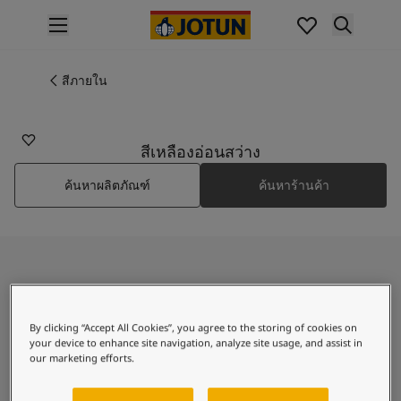
p nav label
สินค้า
การทาสีภายใน
สีภายใน
1349
ไปที่แคตตาล็อกสินค้า
LIGHT
การทาสีภายนอก
ไปที่แคตตาล็อกสินค้า
สีเหลืองอ่อนสว่าง
เฉดสี
ค้นหาผลิตภัณฑ์
ค้นหาร้านค้า
เฉดสีทาภายใน
สีภายใน
เฉดสีทาภายนอก
สีภายนอก
คอลเลกชันสี
ค้นพบ Light
Colour Tools
แผ่นตัวอย่างสีโจตัน
By clicking “Accept All Cookies”, you agree to the storing of cookies on
แรงบันดาลใจ
your device to enhance site navigation, analyze site usage, and assist in
A pale, clear yellow shade
แรงบันดาลใจสีทาภายใน
our marketing efforts.
แรงบันดาลใจสีทาภายนอก