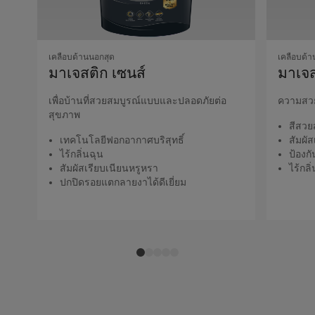
เคลือบด้านนอกสุด
เคลือบด้า
มาเจสติก เซนส์
มาเจส
เพื่อบ้านที่สวยสมบูรณ์แบบและปลอดภัยต่อ
ความสวย
สุขภาพ
สีสวย
เทคโนโลยีฟอกอากาศบริสุทธิ์
สัมผั
ไร้กลิ่นฉุน
ป้องก
สัมผัสเรียบเนียนหรูหรา
ไร้กลิ
ปกปิดรอยแตกลายงาได้ดีเยี่ยม