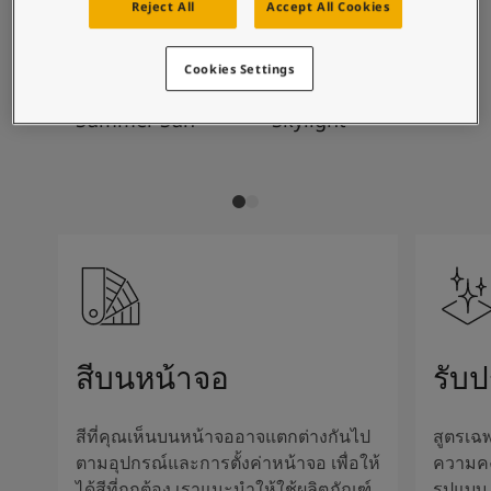
บทความแรงบันดาลใจจากโจตันสำหรับบ้านของคุณ
Reject All
Accept All Cookies
การผสมสีที่แนะนำ
บทความ
ทาสีบ้านของคุณ
Cookies Settings
ค้นหาร้านตัวแทนจำหน่าย
10235
1624
84
เอกสารผลิตภัณฑ์
Summer Sun
Skylight
Gr
เอกสารข้อมูลทางเทคนิค
Soulful Spaces - คอลเลกชันสีใหม่ล่าสุดจากโจตัน
สีบนหน้าจอ
รับ
สีที่คุณเห็นบนหน้าจออาจแตกต่างกันไป
สูตรเฉพ
ตามอุปกรณ์และการตั้งค่าหน้าจอ เพื่อให้
ความค
ได้สีที่ถูกต้อง เราแนะนำให้ใช้ผลิตภัณฑ์
รูปแบบ