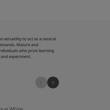
 versatility to act as a neutral
 demands. Mature and
 individuals who prize learning
e and experiment.
5030
que White
St. Pauls Blue