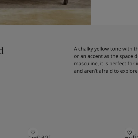
d
A chalky yellow tone with the
or an accent as the space
masculine, it is perfect for
and aren’t afraid to explor
1434
1016
Elegant
Anti