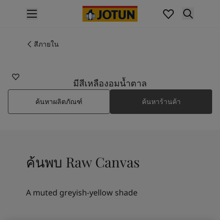
p nav label
สินค้า
การทาสีภายใน
สีภายใน
10961
ไปที่แคตตาล็อกสินค้า
RAW CANVAS
การทาสีภายนอก
ไปที่แคตตาล็อกสินค้า
มีสีเหลืองอมน้ำตาล
เฉดสี
ค้นหาผลิตภัณฑ์
ค้นหาร้านค้า
เฉดสีทาภายใน
สีภายใน
เฉดสีทาภายนอก
สีภายนอก
คอลเลกชันสี
ค้นพบ Raw Canvas
Colour Tools
แผ่นตัวอย่างสีโจตัน
แรงบันดาลใจ
A muted greyish-yellow shade
แรงบันดาลใจสีทาภายใน
แรงบันดาลใจสีทาภายนอก