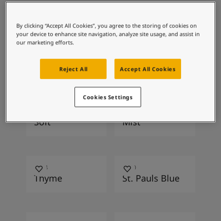
บทความแรงบันดาลใจจากโจตันสำหรับบ้านของคุณ
การผสมสีที่แนะนำ
บทความ
ทาสีบ้านของคุณ
By clicking “Accept All Cookies”, you agree to the storing of cookies on
your device to enhance site navigation, analyze site usage, and assist in
ค้นหาร้านตัวแทนจำหน่าย
our marketing efforts.
เอกสารผลิตภัณฑ์
7543
1024
เอกสารข้อมูลทางเทคนิค
Dusty Green
Timeless
Reject All
Accept All Cookies
Soulful Spaces - คอลเลกชันสีใหม่ล่าสุดจากโจตัน
Cookies Settings
1276
1376
Soft
Mist
8304
5030
Thyme
St. Pauls Blue