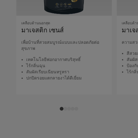
เคลือบด้านนอกสุด
เคลือบด้า
มาเจสติก เซนส์
มาเจส
เพื่อบ้านที่สวยสมบูรณ์แบบและปลอดภัยต่อ
ความสวย
สุขภาพ
สีสวย
เทคโนโลยีฟอกอากาศบริสุทธิ์
สัมผั
ไร้กลิ่นฉุน
ป้องก
สัมผัสเรียบเนียนหรูหรา
ไร้กลิ
ปกปิดรอยแตกลายงาได้ดีเยี่ยม